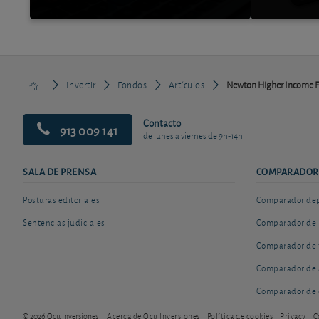
Invertir
Fondos
Artículos
Newton Higher Income F
Contacto
913 009 141
de lunes a viernes de 9h-14h
SALA DE PRENSA
COMPARADOR
Posturas editoriales
Comparador depó
Sentencias judiciales
Comparador de 
Comparador de 
Comparador de 
Comparador de 
© 2026 Ocu Inversiones
Acerca de Ocu Inversiones
Política de cookies
Privacy
C