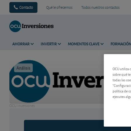
Contacto
Qué le ofrecemos
Todos nuestros contactos
AHORRAR
INVERTIR
MOMENTOS CLAVE
FORMACIÓ
Análisis
Tiempo de 
OCU utiliza 
sobre qué te
todas las co
"Configuraci
política de 
ejecutes alg
OCU Inversiones