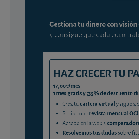
Gestiona tu dinero con visión
y consigue que cada euro trab
HAZ CRECER TU P
17,00€/mes
1 mes gratis y ¡35% de descuento d
cartera virtual
Crea tu
y sigue a 
revista mensual OC
Recibe una
comparador
Accede en la web a
Resolvemos tus dudas
sobre fis