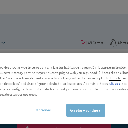
N
Mi Cartera
Alertas
Publicado el
08 octubre 2014
lectura: 2 min.
cookies propias y de terceros para analizar tus hábitos de navegación, lo que permite obte
 suscita interés y permite mejorar nuestra página web y tu seguridad. Si haces clic en el bo
Newton Higher Income Fund
okies" aceptarás la implementación de las cookies y solo entonces se implantarán. Si haces c
ón de cookies" podrás configurar o deshabilitar las cookies. Además, si haces
clic aquí
podr
cookies y configurarlas o deshabilitarlas en cualquier momento. Este banner se mantendrá 
Tras la mejora observada en la gestión
una de estas dos opciones.
Opciones
Aceptar y continuar