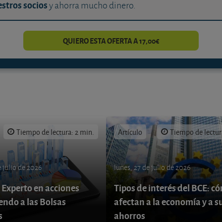
stros socios
y ahorra mucho dinero.
QUIERO ESTA OFERTA A 17,00€
Tiempo de lectura: 2 min.
Artículo
Tiempo de lectur
 julio de 2026
lunes, 27 de julio de 2026
 Experto en acciones
Tipos de interés del BCE: c
endo a las Bolsas
afectan a la economía y a s
s
ahorros