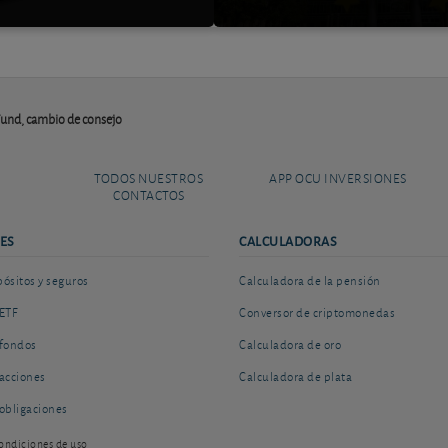
und, cambio de consejo
TODOS NUESTROS
APP OCU INVERSIONES
CONTACTOS
ES
CALCULADORAS
sitos y seguros
Calculadora de la pensión
ETF
Conversor de criptomonedas
fondos
Calculadora de oro
acciones
Calculadora de plata
obligaciones
ondiciones de uso