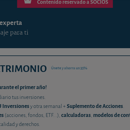
Contenido reservado a SOCIOS
 experta
aje para ti
ATRIMONIO
Únete y ahorra un 35%
urante el primer año!
diario tus inversiones.
U Inversiones
Suplemento de Acciones
y otra semanal +
.
es
calculadoras
modelos de con
(acciones, fondos, ETF...),
,
calidad y derechos.