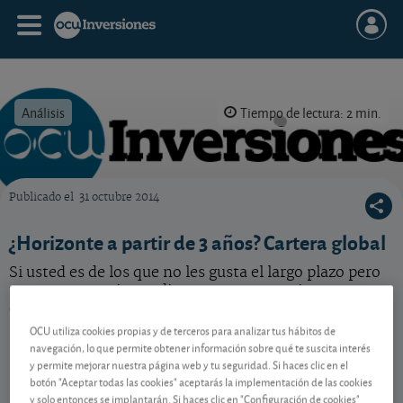
Análisis
Tiempo de lectura: 2 min.
Publicado el
31 octubre 2014
OCU Inversiones
¿Horizonte a partir de 3 años? Cartera global
Si usted es de los que no les gusta el largo plazo pero
tampoco necesita su dinero a corto, no piense en
depósitos. Hay mejores opciones.
OCU utiliza cookies propias y de terceros para analizar tus hábitos de
navegación, lo que permite obtener información sobre qué te suscita interés
y permite mejorar nuestra página web y tu seguridad. Si haces clic en el
Contenido reservado a SOCIOS
botón "Aceptar todas las cookies" aceptarás la implementación de las cookies
y solo entonces se implantarán. Si haces clic en "Configuración de cookies"