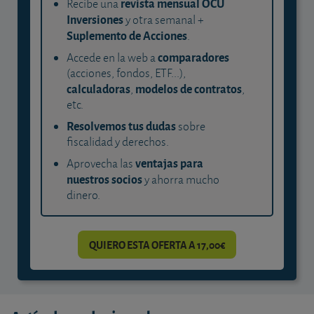
revista mensual OCU
Recibe una
Inversiones
y otra semanal +
Suplemento de Acciones
.
comparadores
Accede en la web a
(acciones, fondos, ETF...),
calculadoras
modelos de contratos
,
,
etc.
Resolvemos tus dudas
sobre
fiscalidad y derechos.
ventajas para
Aprovecha las
nuestros socios
y ahorra mucho
dinero.
QUIERO ESTA OFERTA A 17,00€