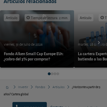
Artículos relacionados
Artículo
Tiempo de lectura: 2 min.
Artículo
T
viernes, 31 de julio de 2026
martes, 28 de julio 
Fondo Alken Small Cap Europe EU1:
La cartera Expert
¿cobro del 3% por comprar?
batiendo a las B
Invertir
Fondos
Artículos
¿Horizonte a partir de 3
años? Cartera global