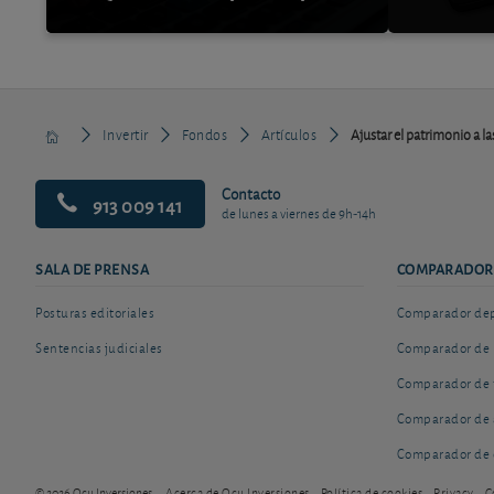
Invertir
Fondos
Artículos
Ajustar el patrimonio a la
Contacto
913 009 141
de lunes a viernes de 9h-14h
SALA DE PRENSA
COMPARADOR
Posturas editoriales
Comparador depó
Sentencias judiciales
Comparador de 
Comparador de 
Comparador de 
Comparador de 
© 2026 Ocu Inversiones
Acerca de Ocu Inversiones
Política de cookies
Privacy
C