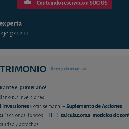
Contenido reservado a SOCIOS
 experta
aje para ti
ATRIMONIO
Únete y ahorra un 35%
urante el primer año!
diario tus inversiones.
U Inversiones
Suplemento de Acciones
y otra semanal +
.
es
calculadoras
modelos de con
(acciones, fondos, ETF...),
,
calidad y derechos.