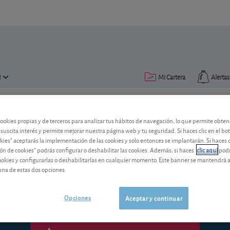
N
Mi Cartera
Alertas
Publicado el
15 septiembre 2014
lectura: 4 min.
cookies propias y de terceros para analizar tus hábitos de navegación, lo que permite obte
 suscita interés y permite mejorar nuestra página web y tu seguridad. Si haces clic en el bo
Ajustar el patrimonio a las r
okies" aceptarás la implementación de las cookies y solo entonces se implantarán. Si haces c
ón de cookies" podrás configurar o deshabilitar las cookies. Además, si haces
clic aquí
podr
¿Qué puede hacer con su dinero para re
cookies y configurarlas o deshabilitarlas en cualquier momento. Este banner se mantendrá 
cuenta las consideraciones fiscales.
una de estas dos opciones.
Opciones
Aceptar y continuar