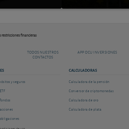
s restricciones financieras
TODOS NUESTROS
APP OCU INVERSIONES
CONTACTOS
ES
CALCULADORAS
sitos y seguros
Calculadora de la pensión
ETF
Conversor de criptomonedas
fondos
Calculadora de oro
acciones
Calculadora de plata
obligaciones
ondiciones de uso