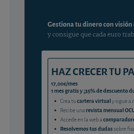
Gestiona tu dinero con visión
y consigue que cada euro trab
HAZ CRECER TU P
17,00€/mes
1 mes gratis y ¡35% de descuento d
cartera virtual
Crea tu
y sigue a 
revista mensual OC
Recibe una
comparador
Accede en la web a
Resolvemos tus dudas
sobre fis