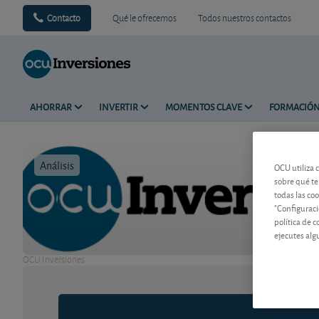
Contacto
Qué le ofrecemos
Todos nuestros contactos
AHORRAR
INVERTIR
MOMENTOS CLAVE
FORMACIÓ
Análisis
Tiempo de 
OCU utiliza 
sobre qué te
todas las co
"Configuraci
política de 
ejecutes alg
OCU Inversiones