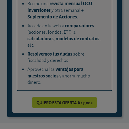
revista mensual OCU
Recibe una
Inversiones
y otra semanal +
Suplemento de Acciones
.
comparadores
Accede en la web a
(acciones, fondos, ETF...),
calculadoras
modelos de contratos
,
,
etc.
Resolvemos tus dudas
sobre
fiscalidad y derechos.
ventajas para
Aprovecha las
nuestros socios
y ahorra mucho
dinero.
QUIERO ESTA OFERTA A 17,00€