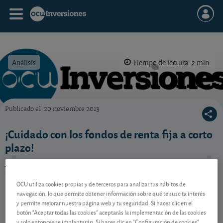
Análisis
Tiempo de lectura: 2 min.
Publicado el
20 noviembre 2013
OCU Inversiones
¡Cuidado con los fondos de renta fija a corto
plazo!
Ante la bajada de tipos a corto, ¡mucho ojo con los
fondos de renta fija a corto plazo!. ¿Por qué?
OCU utiliza cookies propias y de terceros para analizar tus hábitos de
navegación, lo que permite obtener información sobre qué te suscita interés
y permite mejorar nuestra página web y tu seguridad. Si haces clic en el
Contenido reservado a SOCIOS
botón "Aceptar todas las cookies" aceptarás la implementación de las cookies
y solo entonces se implantarán. Si haces clic en "Configuración de cookies"