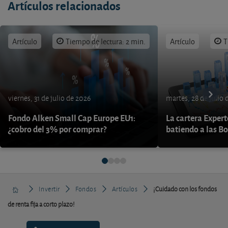
Artículos relacionados
Artículo
Tiempo de lectura: 2 min.
Artículo
T
viernes, 31 de julio de 2026
martes, 28 de julio 
Fondo Alken Small Cap Europe EU1:
La cartera Expert
¿cobro del 3% por comprar?
batiendo a las B
Invertir
Fondos
Artículos
¡Cuidado con los fondos
de renta fija a corto plazo!