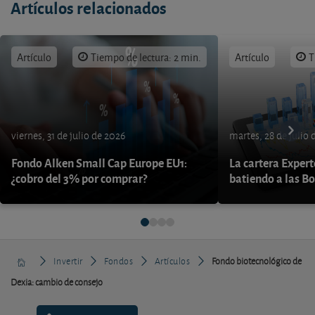
Artículos relacionados
Artículo
Tiempo de lectura: 2 min.
Artículo
T
viernes, 31 de julio de 2026
martes, 28 de julio 
Fondo Alken Small Cap Europe EU1:
La cartera Expert
¿cobro del 3% por comprar?
batiendo a las B
Invertir
Fondos
Artículos
Fondo biotecnológico de
Dexia: cambio de consejo