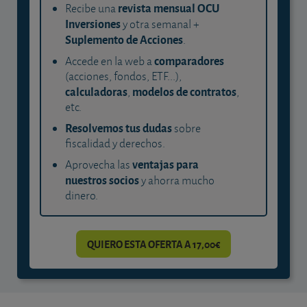
revista mensual OCU
Recibe una
Inversiones
y otra semanal +
Suplemento de Acciones
.
comparadores
Accede en la web a
(acciones, fondos, ETF...),
calculadoras
modelos de contratos
,
,
etc.
Resolvemos tus dudas
sobre
fiscalidad y derechos.
ventajas para
Aprovecha las
nuestros socios
y ahorra mucho
dinero.
QUIERO ESTA OFERTA A 17,00€