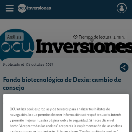
Análisis
Tiempo de lectura: 2 min.
Publicado el
08 octubre 2013
OCU Inversiones
Fondo biotecnológico de Dexia: cambio de
consejo
¿Cuál es la nueva recomendación sobre este fondo
especializado en compañías biotecnológicas?
OCU utiliza cookies propias y de terceros para analizar tus hábitos de
navegación, lo que permite obtener información sobre qué te suscita interés
y permite mejorar nuestra página web y tu seguridad. Si haces clic en el
Contenido reservado a SOCIOS
botón "Aceptar todas las cookies" aceptarás la implementación de las cookies
y solo entonces se implantarán. Si haces clic en "Configuración de cookies"