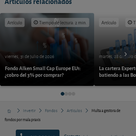
Artículos relacionados
Artículo
Tiempo de lectura: 2 min.
Artículo
T
viernes, 31 de julio de 2026
martes, 28 de julio 
Fondo Alken Small Cap Europe EU1:
La cartera Expert
¿cobro del 3% por comprar?
batiendo a las B
Invertir
Fondos
Artículos
Multa a gestora de
fondos por mala praxis