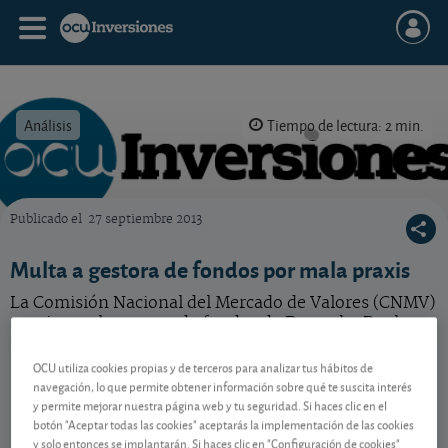
Análisis
Tiempo de lectura: 2 min.
Publicado el
27 septiembre 2013
OCU Inversiones
Multa a gestora de fondos por mala praxis
La Comisión Nacional del Mercado de Valores (CNMV)
sanciona a la gestora de fondos de Deutsche Bank por
una infracción grave. Le contamos cuál.
OCU utiliza cookies propias y de terceros para analizar tus hábitos de
navegación, lo que permite obtener información sobre qué te suscita interés
y permite mejorar nuestra página web y tu seguridad. Si haces clic en el
Contenido reservado a SOCIOS
botón "Aceptar todas las cookies" aceptarás la implementación de las cookies
y solo entonces se implantarán. Si haces clic en "Configuración de cookies"