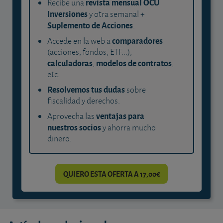
revista mensual OCU
Recibe una
Inversiones
y otra semanal +
Suplemento de Acciones
.
comparadores
Accede en la web a
(acciones, fondos, ETF...),
calculadoras
modelos de contratos
,
,
etc.
Resolvemos tus dudas
sobre
fiscalidad y derechos.
ventajas para
Aprovecha las
nuestros socios
y ahorra mucho
dinero.
QUIERO ESTA OFERTA A 17,00€