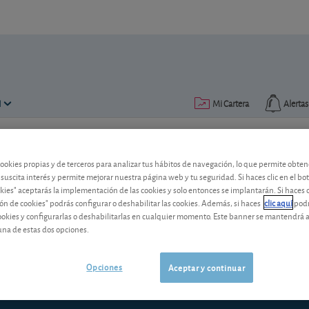
N
Mi Cartera
Alertas
Publicado el
09 septiembre 2013
lectura: 3 min.
cookies propias y de terceros para analizar tus hábitos de navegación, lo que permite obte
 suscita interés y permite mejorar nuestra página web y tu seguridad. Si haces clic en el bo
El Metavalor Global, a todo g
okies" aceptarás la implementación de las cookies y solo entonces se implantarán. Si haces c
ón de cookies" podrás configurar o deshabilitar las cookies. Además, si haces
clic aquí
podr
El Metavalor Global es una buena alte
cookies y configurarlas o deshabilitarlas en cualquier momento. Este banner se mantendrá 
que quieran seguir nuestra cartera glob
una de estas dos opciones.
12 meses.
Opciones
Aceptar y continuar