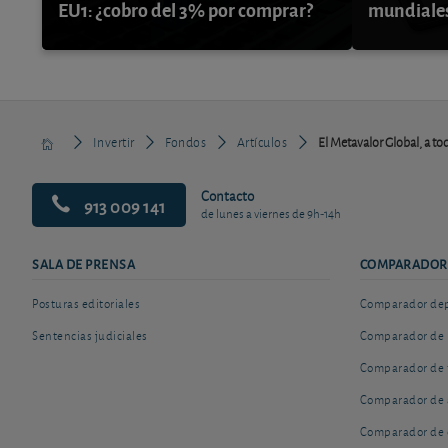
EU1: ¿cobro del 3% por comprar?
mundiale
Invertir
Fondos
Artículos
El Metavalor Global, a to
Contacto
913 009 141
de lunes a viernes de 9h-14h
SALA DE PRENSA
COMPARADOR
Posturas editoriales
Comparador depó
Sentencias judiciales
Comparador de 
Comparador de 
Comparador de 
Comparador de 