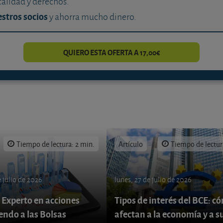
calidad y derechos.
stros socios
y ahorra mucho dinero.
QUIERO ESTA OFERTA A 17,00€
Tiempo de lectura: 2 min.
Artículo
Tiempo de lectur
 julio de 2026
lunes, 27 de julio de 2026
 Experto en acciones
Tipos de interés del BCE: c
endo a las Bolsas
afectan a la economía y a s