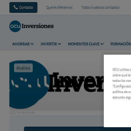
Contacto
Qué le ofrecemos
Todos nuestros contactos
AHORRAR
INVERTIR
MOMENTOS CLAVE
FORMACIÓ
Análisis
Tiempo de 
OCU utiliza 
sobre qué te
todas las co
"Configuraci
política de 
ejecutes alg
OCU Inversiones