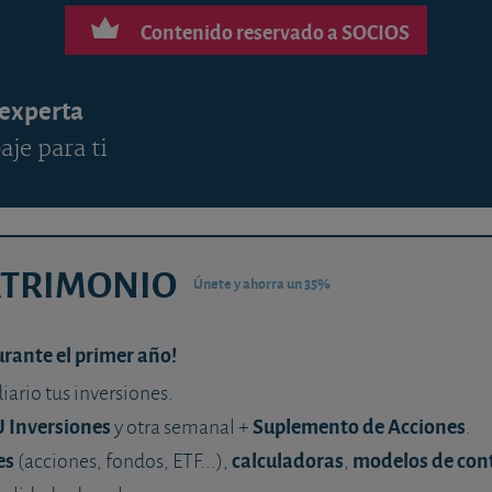
Contenido reservado a SOCIOS
 experta
aje para ti
ATRIMONIO
Únete y ahorra un 35%
urante el primer año!
diario tus inversiones.
U Inversiones
Suplemento de Acciones
y otra semanal +
.
es
calculadoras
modelos de con
(acciones, fondos, ETF...),
,