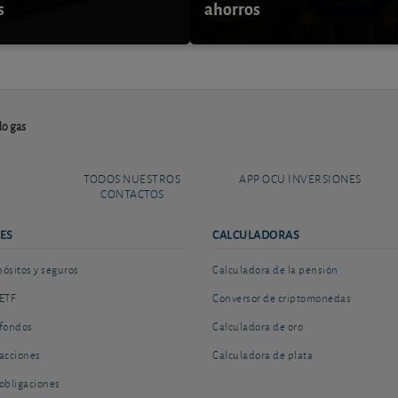
s
ahorros
do gas
TODOS NUESTROS
APP OCU INVERSIONES
CONTACTOS
ES
CALCULADORAS
sitos y seguros
Calculadora de la pensión
ETF
Conversor de criptomonedas
fondos
Calculadora de oro
acciones
Calculadora de plata
obligaciones