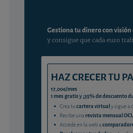
Gestiona tu dinero con visión
y consigue que cada euro trab
HAZ CRECER TU P
17,00€/mes
1 mes gratis y ¡35% de descuento d
cartera virtual
Crea tu
y sigue a 
revista mensual OC
Recibe una
comparador
Accede en la web a