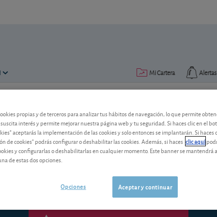
N
Mi Cartera
Alertas
Publicado el
16 noviembre 2012
lectura: 2 min.
cookies propias y de terceros para analizar tus hábitos de navegación, lo que permite obte
 suscita interés y permite mejorar nuestra página web y tu seguridad. Si haces clic en el bo
Nuevo garantizado de BBVA:
okies" aceptarás la implementación de las cookies y solo entonces se implantarán. Si haces c
ón de cookies" podrás configurar o deshabilitar las cookies. Además, si haces
clic aquí
podr
Su rentabilidad podría no llegar a superar
cookies y configurarlas o deshabilitarlas en cualquier momento. Este banner se mantendrá 
española al mismo plazo.
una de estas dos opciones.
Opciones
Aceptar y continuar