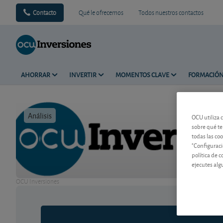
Contacto
Qué le ofrecemos
Todos nuestros contactos
AHORRAR
INVERTIR
MOMENTOS CLAVE
FORMACIÓ
Análisis
Tiempo de 
OCU utiliza 
sobre qué te
todas las co
"Configuraci
política de 
ejecutes alg
OCU Inversiones