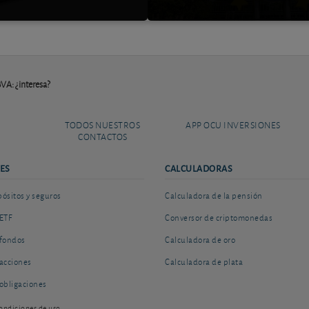
VA: ¿interesa?
TODOS NUESTROS
APP OCU INVERSIONES
CONTACTOS
ES
CALCULADORAS
sitos y seguros
Calculadora de la pensión
ETF
Conversor de criptomonedas
fondos
Calculadora de oro
acciones
Calculadora de plata
obligaciones
ondiciones de uso