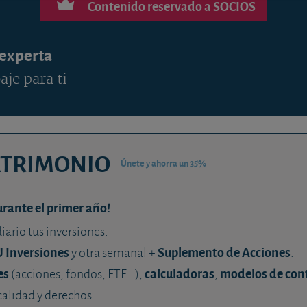
Contenido reservado a SOCIOS
 experta
aje para ti
ATRIMONIO
Únete y ahorra un 35%
urante el primer año!
diario tus inversiones.
U Inversiones
Suplemento de Acciones
y otra semanal +
.
es
calculadoras
modelos de con
(acciones, fondos, ETF...),
,
calidad y derechos.