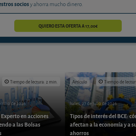
stros socios
y ahorra mucho dinero.
QUIERO ESTA OFERTA A 17,00€
Tiempo de lectura: 2 min.
Artículo
Tiempo de lectur
 julio de 2026
lunes, 27 de julio de 2026
 Experto en acciones
Tipos de interés del BCE: c
endo a las Bolsas
afectan a la economía y a s
s
ahorros