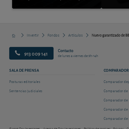
Invertir
Fondos
Artículos
Nuevo garantizado de BB
Contacto
913 009 141
de lunes a viernes de 9h-14h
SALA DE PRENSA
COMPARADOR
Posturas editoriales
Comparador depó
Sentencias judiciales
Comparador de 
Comparador de 
Comparador de 
Comparador de 
© 2026 Ocu Inversiones
Acerca de Ocu Inversiones
Política de cookies
Privacy
C