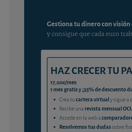
Gestiona tu dinero con visión
y consigue que cada euro trab
HAZ CRECER TU P
17,00€/mes
1 mes gratis y ¡35% de descuento d
cartera virtual
Crea tu
y sigue a 
revista mensual OC
Recibe una
comparador
Accede en la web a
Resolvemos tus dudas
sobre fis