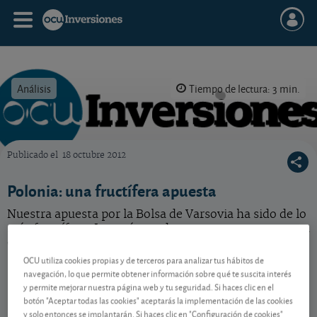
Análisis
Tiempo de lectura: 3 min.
Publicado el
18 octubre 2012
OCU Inversiones
Polonia: una fructífera apuesta
Nuestra apuesta por la Bolsa de Varsovia ha sido de lo
más fructífera. Los más osados que se aventuraron en
ella habrán ganado más del 20%.
OCU utiliza cookies propias y de terceros para analizar tus hábitos de
navegación, lo que permite obtener información sobre qué te suscita interés
y permite mejorar nuestra página web y tu seguridad. Si haces clic en el
Contenido reservado a SOCIOS
botón "Aceptar todas las cookies" aceptarás la implementación de las cookies
y solo entonces se implantarán. Si haces clic en "Configuración de cookies"