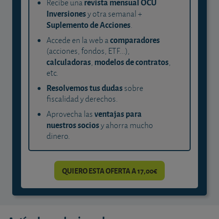
revista mensual OCU
Recibe una
Inversiones
y otra semanal +
Suplemento de Acciones
.
comparadores
Accede en la web a
(acciones, fondos, ETF...),
calculadoras
modelos de contratos
,
,
etc.
Resolvemos tus dudas
sobre
fiscalidad y derechos.
ventajas para
Aprovecha las
nuestros socios
y ahorra mucho
dinero.
QUIERO ESTA OFERTA A 17,00€