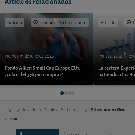
Artículos relacionados
Artículo
Tiempo de lectura: 2 min.
Artículo
T
viernes, 31 de julio de 2026
martes, 28 de julio 
Fondo Alken Small Cap Europe EU1:
La cartera Expert
¿cobro del 3% por comprar?
batiendo a las B
Invertir
Fondos
Artículos
Polonia: una fructífera
apuesta