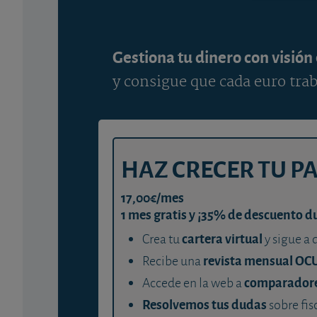
Gestiona tu dinero con visión
y consigue que cada euro trab
HAZ CRECER TU P
17,00€/mes
1 mes gratis y ¡35% de descuento d
cartera virtual
Crea tu
y sigue a 
revista mensual OC
Recibe una
comparador
Accede en la web a
Resolvemos tus dudas
sobre fis