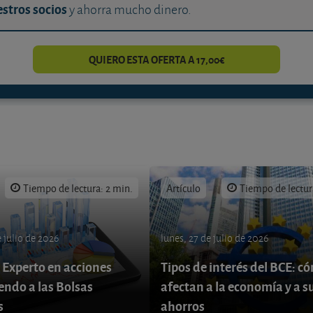
stros socios
y ahorra mucho dinero.
QUIERO ESTA OFERTA A 17,00€
Tiempo de lectura: 2 min.
Artículo
Tiempo de lectur
 julio de 2026
lunes, 27 de julio de 2026
 Experto en acciones
Tipos de interés del BCE: c
endo a las Bolsas
afectan a la economía y a s
s
ahorros