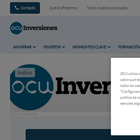
Contacto
Qué le ofrecemos
Todos nuestros contactos
AHORRAR
INVERTIR
MOMENTOS CLAVE
FORMACIÓ
Análisis
Tiempo de 
OCU utiliza 
sobre qué te
todas las co
"Configuraci
política de 
ejecutes alg
OCU Inversiones