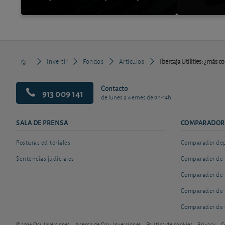
Invertir
Fondos
Artículos
Ibercaja Utilities: ¿más 
Contacto
913 009 141
de lunes a viernes de 9h-14h
SALA DE PRENSA
COMPARADOR
Posturas editoriales
Comparador depó
Sentencias judiciales
Comparador de 
Comparador de 
Comparador de 
Comparador de 
© 2026 Ocu Inversiones
Acerca de Ocu Inversiones
Política de cookies
Privacy
C