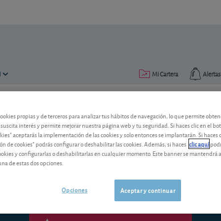
N
Mi Cartera
Alertas
Publicado el
09 octubre 2012
lectura: 2 min.
cookies propias y de terceros para analizar tus hábitos de navegación, lo que permite obte
 suscita interés y permite mejorar nuestra página web y tu seguridad. Si haces clic en el bo
Ibercaja Utilities: ¿más comi
okies" aceptarás la implementación de las cookies y solo entonces se implantarán. Si haces c
ón de cookies" podrás configurar o deshabilitar las cookies. Además, si haces
clic aquí
podr
Como "premio" a su mala evolución, sus
cookies y configurarlas o deshabilitarlas en cualquier momento. Este banner se mantendrá 
¡para aumentar sus comisiones!
una de estas dos opciones.
Opciones
Aceptar y continuar