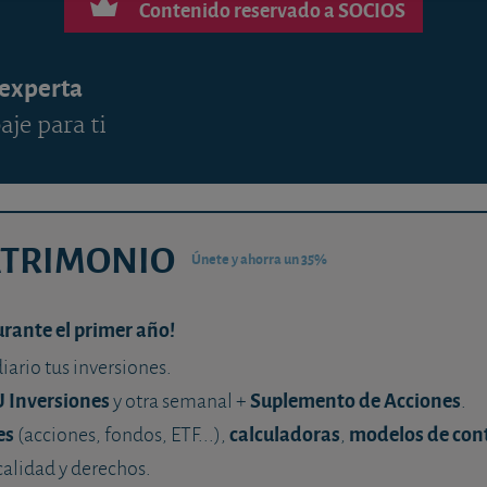
Contenido reservado a SOCIOS
 experta
aje para ti
ATRIMONIO
Únete y ahorra un 35%
urante el primer año!
diario tus inversiones.
U Inversiones
Suplemento de Acciones
y otra semanal +
.
es
calculadoras
modelos de con
(acciones, fondos, ETF...),
,
calidad y derechos.