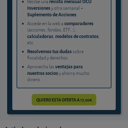
revista mensual OCU
Recibe una
Inversiones
y otra semanal +
Suplemento de Acciones
.
comparadores
Accede en la web a
(acciones, fondos, ETF...),
calculadoras
modelos de contratos
,
,
etc.
Resolvemos tus dudas
sobre
fiscalidad y derechos.
ventajas para
Aprovecha las
nuestros socios
y ahorra mucho
dinero.
QUIERO ESTA OFERTA A 17,00€