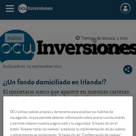
Análisis
Tiempo de lectura: 2 min.
Publicado el
03 septiembre 2012
OCU Inversiones
¿¡Un fondo domiciliado en Irlanda!?
El monetario sueco que aparece en nuestras carteras
está domiciliado en Irlanda. ¿Significa eso que
asumimos un riesgo mayor?
OCU utiliza cookies propias y de terceros para analizar tus hábitos de
navegación, lo que permite obtener información sobre qué te suscita interés
y permite mejorar nuestra página web y tu seguridad. Si haces clic en el
Contenido reservado a SOCIOS
botón "Aceptar todas las cookies" aceptarás la implementación de las cookies
y solo entonces se implantarán. Si haces clic en "Configuración de cookies"