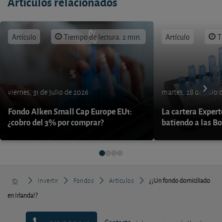
Artículos relacionados
Artículo
Tiempo de lectura: 2 min.
Artículo
T
viernes, 31 de julio de 2026
martes, 28 de julio 
Fondo Alken Small Cap Europe EU1:
La cartera Expert
¿cobro del 3% por comprar?
batiendo a las B
Invertir
Fondos
Artículos
¿¡Un fondo domiciliado
en Irlanda!?