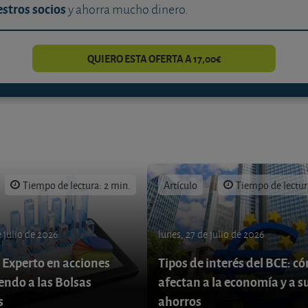
stros socios
y ahorra mucho dinero.
QUIERO ESTA OFERTA A 17,00€
Tiempo de lectura: 2 min.
Artículo
Tiempo de lectur
 julio de 2026
lunes, 27 de julio de 2026
 Experto en acciones
Tipos de interés del BCE: c
endo a las Bolsas
afectan a la economía y a s
s
ahorros