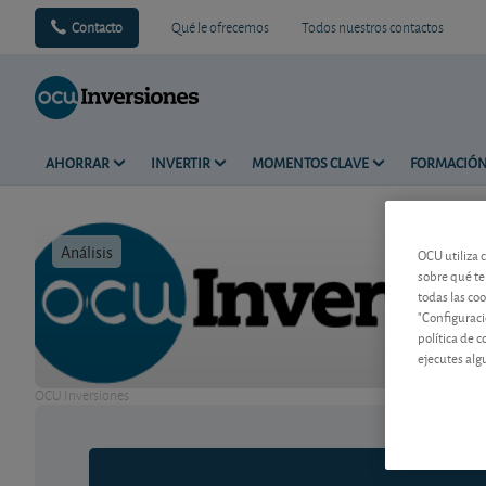
Contacto
Qué le ofrecemos
Todos nuestros contactos
AHORRAR
INVERTIR
MOMENTOS CLAVE
FORMACIÓ
Análisis
Tiempo de 
OCU utiliza 
sobre qué te
todas las co
"Configuraci
política de 
ejecutes alg
OCU Inversiones