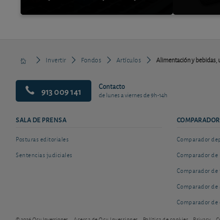
Invertir
Fondos
Artículos
Alimentación y bebidas, u
Contacto
913 009 141
de lunes a viernes de 9h-14h
SALA DE PRENSA
COMPARADOR
Posturas editoriales
Comparador depó
Sentencias judiciales
Comparador de 
Comparador de 
Comparador de 
Comparador de 
© 2026 Ocu Inversiones
Acerca de Ocu Inversiones
Política de cookies
Privacy
C