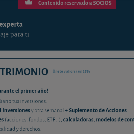
Contenido reservado a SOCIOS
 experta
aje para ti
ATRIMONIO
Únete y ahorra un 35%
urante el primer año!
diario tus inversiones.
U Inversiones
Suplemento de Acciones
y otra semanal +
.
es
calculadoras
modelos de con
(acciones, fondos, ETF...),
,
calidad y derechos.