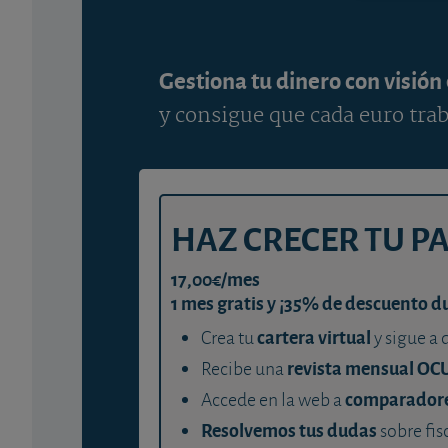
Gestiona tu dinero con visión
y consigue que cada euro trab
HAZ CRECER TU P
17,00€/mes
1 mes gratis y ¡35% de descuento d
cartera virtual
Crea tu
y sigue a 
revista mensual OC
Recibe una
comparador
Accede en la web a
Resolvemos tus dudas
sobre fis