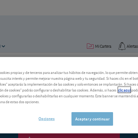
N
Mi Cartera
Alertas
Publicado el
26 septiembre 2012
lectura: 3 min.
cookies propias y de terceros para analizar tus hábitos de navegación, lo que permite obte
 suscita interés y permite mejorar nuestra página web y tu seguridad. Si haces clic en el bo
Alimentación y bebidas, un s
okies" aceptarás la implementación de las cookies y solo entonces se implantarán. Si haces c
ón de cookies" podrás configurar o deshabilitar las cookies. Además, si haces
clic aquí
podr
En un contexto tan negativo como el que
cookies y configurarlas o deshabilitarlas en cualquier momento. Este banner se mantendrá 
la alimentación y bebidas ha despunta
una de estas dos opciones.
Opciones
Aceptar y continuar