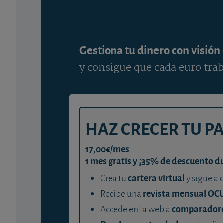
Gestiona tu dinero con visión
y consigue que cada euro trab
HAZ CRECER TU P
17,00€/mes
1 mes gratis y ¡35% de descuento d
cartera virtual
Crea tu
y sigue a 
revista mensual OC
Recibe una
comparador
Accede en la web a