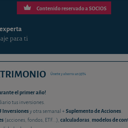
Contenido reservado a SOCIOS
 experta
aje para ti
ATRIMONIO
Únete y ahorra un 35%
urante el primer año!
diario tus inversiones.
U Inversiones
Suplemento de Acciones
y otra semanal +
.
es
calculadoras
modelos de con
(acciones, fondos, ETF...),
,