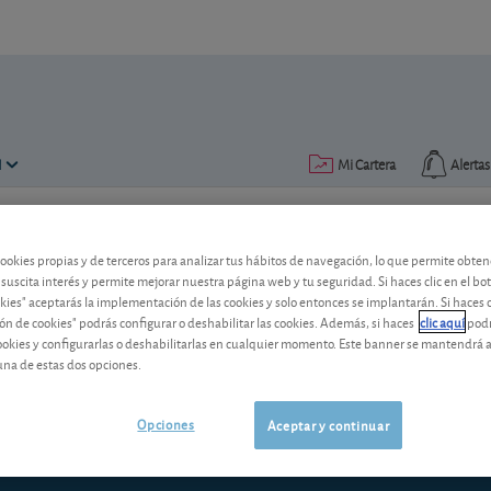
N
Mi Cartera
Alertas
Publicado el
26 julio 2012
lectura: 4 min.
cookies propias y de terceros para analizar tus hábitos de navegación, lo que permite obte
 suscita interés y permite mejorar nuestra página web y tu seguridad. Si haces clic en el bo
¿Fondos a salvo, pase lo que 
okies" aceptarás la implementación de las cookies y solo entonces se implantarán. Si haces c
ón de cookies" podrás configurar o deshabilitar las cookies. Además, si haces
clic aquí
podr
En un contexto de crisis como el actual 
cookies y configurarlas o deshabilitarlas en cualquier momento. Este banner se mantendrá 
nubes e incluso se cuestiona la supervi
una de estas dos opciones.
los monetarios a salvo, pase lo que pas
Opciones
Aceptar y continuar