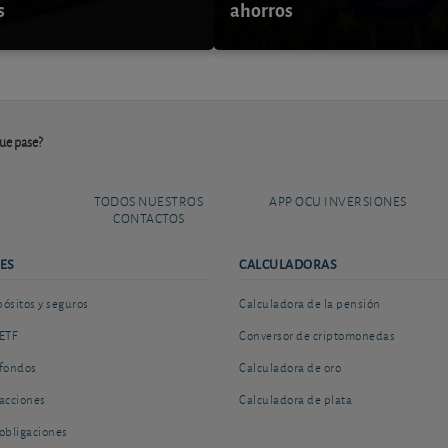
s
ahorros
que pase?
TODOS NUESTROS
APP OCU INVERSIONES
CONTACTOS
ES
CALCULADORAS
sitos y seguros
Calculadora de la pensión
ETF
Conversor de criptomonedas
fondos
Calculadora de oro
acciones
Calculadora de plata
obligaciones