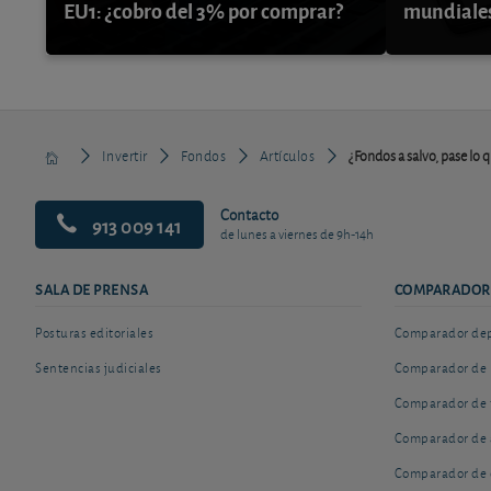
EU1: ¿cobro del 3% por comprar?
mundiale
Invertir
Fondos
Artículos
¿Fondos a salvo, pase lo 
Contacto
913 009 141
de lunes a viernes de 9h-14h
SALA DE PRENSA
COMPARADOR
Posturas editoriales
Comparador depó
Sentencias judiciales
Comparador de 
Comparador de 
Comparador de 
Comparador de 