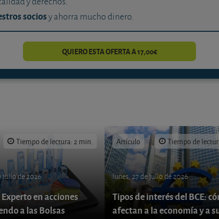
calidad y derechos.
stros socios
y ahorra mucho dinero.
QUIERO ESTA OFERTA A 17,00€
Tiempo de lectura: 2 min.
Artículo
Tiempo de lectur
 julio de 2026
lunes, 27 de julio de 2026
 Experto en acciones
Tipos de interés del BCE: c
endo a las Bolsas
afectan a la economía y a s