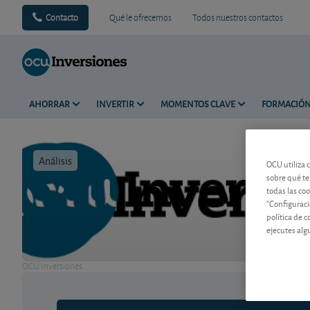
Contacto
Qué le ofrecemos
Todos nuestros contactos
AHORRAR
INVERTIR
MOMENTOS CLAVE
FORMACIÓ
Análisis
Tiempo de 
OCU utiliza 
sobre qué te
todas las co
"Configuraci
política de 
ejecutes alg
OCU Inversiones