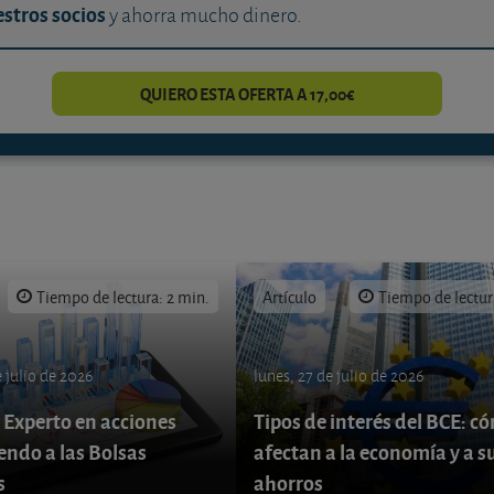
stros socios
y ahorra mucho dinero.
QUIERO ESTA OFERTA A 17,00€
Tiempo de lectura: 2 min.
Artículo
Tiempo de lectur
 julio de 2026
lunes, 27 de julio de 2026
 Experto en acciones
Tipos de interés del BCE: c
endo a las Bolsas
afectan a la economía y a s
s
ahorros