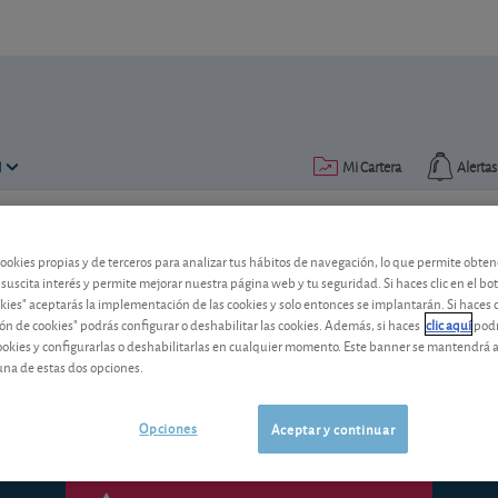
N
Mi Cartera
Alertas
Publicado el
28 diciembre 2011
lectura: 3 min.
cookies propias y de terceros para analizar tus hábitos de navegación, lo que permite obte
 suscita interés y permite mejorar nuestra página web y tu seguridad. Si haces clic en el bo
Un fondo garantizado a dos 
okies" aceptarás la implementación de las cookies y solo entonces se implantarán. Si haces c
ón de cookies" podrás configurar o deshabilitar las cookies. Además, si haces
clic aquí
podr
Aunque parezca increible, hemos dado 
cookies y configurarlas o deshabilitarlas en cualquier momento. Este banner se mantendrá 
que podría resultarle interesante.
una de estas dos opciones.
Opciones
Aceptar y continuar