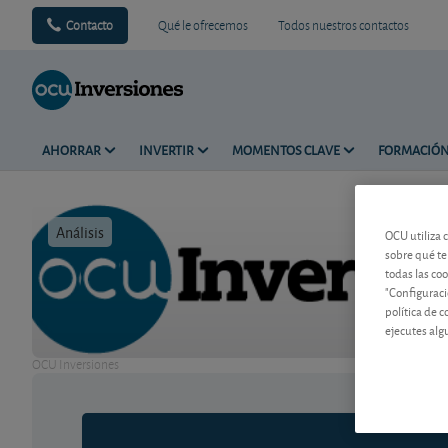
Contacto
Qué le ofrecemos
Todos nuestros contactos
AHORRAR
INVERTIR
MOMENTOS CLAVE
FORMACIÓ
Análisis
Tiempo de 
OCU utiliza 
sobre qué te
todas las co
"Configuraci
política de 
ejecutes alg
OCU Inversiones