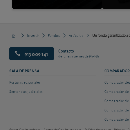
Invertir
Fondos
Artículos
Un fondo garantizado a d
Contacto
913 009 141
de lunes a viernes de 9h-14h
SALA DE PRENSA
COMPARADOR
Posturas editoriales
Comparador depó
Sentencias judiciales
Comparador de 
Comparador de 
Comparador de 
Comparador de 
© 2026 Ocu Inversiones
Acerca de Ocu Inversiones
Política de cookies
Privacy
C