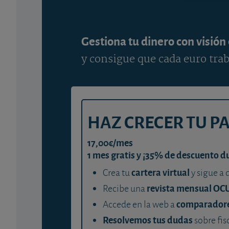
Gestiona tu dinero con visión
y consigue que cada euro trab
HAZ CRECER TU P
17,00€/mes
1 mes gratis y ¡35% de descuento d
cartera virtual
Crea tu
y sigue a 
revista mensual OC
Recibe una
comparador
Accede en la web a
Resolvemos tus dudas
sobre fis