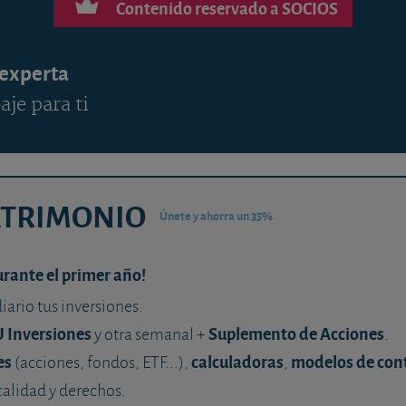
Contenido reservado a SOCIOS
 experta
aje para ti
ATRIMONIO
Únete y ahorra un 35%
urante el primer año!
diario tus inversiones.
U Inversiones
Suplemento de Acciones
y otra semanal +
.
es
calculadoras
modelos de con
(acciones, fondos, ETF...),
,
calidad y derechos.