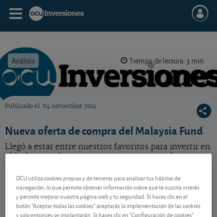
Análisis
Tiempo de lectura: 3 min.
Publicado el
04 noviembre 2011
OCU Inversiones
Nueva oferta de compra del Malaysia Fund
Llegó a estar entre nuestros favoritos para invertir en
el Sudeste asiático pero... ¿sigue interesando tanto
como antes?
OCU utiliza cookies propias y de terceros para analizar tus hábitos de
navegación, lo que permite obtener información sobre qué te suscita interés
y permite mejorar nuestra página web y tu seguridad. Si haces clic en el
Contenido reservado a SOCIOS
botón "Aceptar todas las cookies" aceptarás la implementación de las cookies
y solo entonces se implantarán. Si haces clic en "Configuración de cookies"