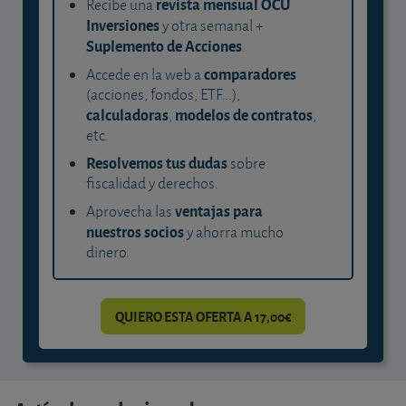
revista mensual OCU
Recibe una
Inversiones
y otra semanal +
Suplemento de Acciones
.
comparadores
Accede en la web a
(acciones, fondos, ETF...),
calculadoras
modelos de contratos
,
,
etc.
Resolvemos tus dudas
sobre
fiscalidad y derechos.
ventajas para
Aprovecha las
nuestros socios
y ahorra mucho
dinero.
QUIERO ESTA OFERTA A 17,00€