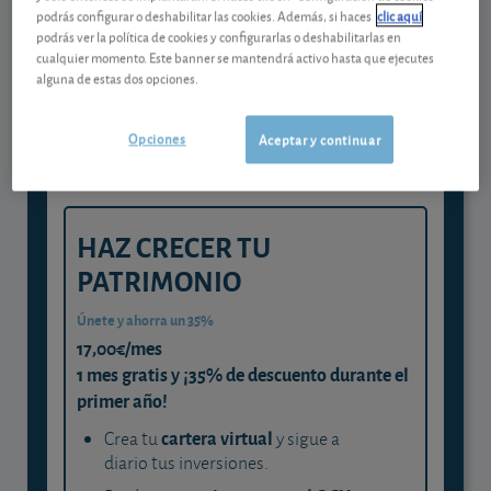
podrás configurar o deshabilitar las cookies. Además, si haces
clic aquí
Gestiona tu dinero con visión
podrás ver la política de cookies y configurarlas o deshabilitarlas en
experta
cualquier momento. Este banner se mantendrá activo hasta que ejecutes
alguna de estas dos opciones.
y consigue que cada euro trabaje
para ti
Opciones
Aceptar y continuar
HAZ CRECER TU
PATRIMONIO
Únete y ahorra un 35%
17,00€/mes
1 mes gratis y ¡35% de descuento durante el
primer año!
cartera virtual
Crea tu
y sigue a
diario tus inversiones.