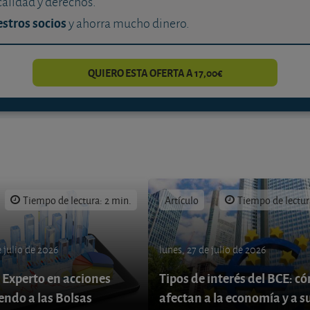
calidad y derechos.
stros socios
y ahorra mucho dinero.
QUIERO ESTA OFERTA A 17,00€
Tiempo de lectura: 2 min.
Artículo
Tiempo de lectur
 julio de 2026
lunes, 27 de julio de 2026
 Experto en acciones
Tipos de interés del BCE: c
endo a las Bolsas
afectan a la economía y a s