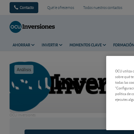
Contacto
Qué le ofrecemos
Todos nuestros contactos
AHORRAR
INVERTIR
MOMENTOS CLAVE
FORMACIÓ
Análisis
Tiempo de 
OCU utiliza 
sobre qué te
todas las co
"Configuraci
política de 
ejecutes alg
OCU Inversiones