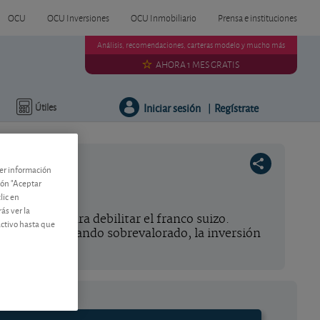
OCU
OCU Inversiones
OCU Inmobiliario
Prensa e instituciones
Análisis, recomendaciones, carteras modelo y mucho más
AHORA 1 MES GRATIS
Iniciar sesión
Regístrate
Útiles
|
ner información
tón "Aceptar
lic en
ás ver la
ntervienen para debilitar el franco suizo.
activo hasta que
rización y estando sobrevalorado, la inversión