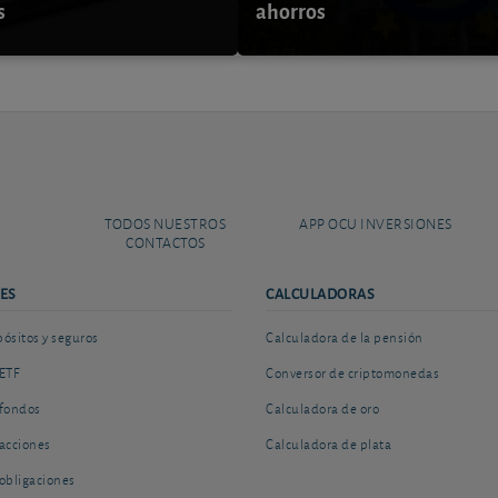
s
ahorros
TODOS NUESTROS
APP OCU INVERSIONES
CONTACTOS
ES
CALCULADORAS
sitos y seguros
Calculadora de la pensión
ETF
Conversor de criptomonedas
fondos
Calculadora de oro
acciones
Calculadora de plata
obligaciones