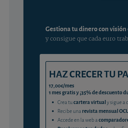
Gestiona tu dinero con visión
y consigue que cada euro trab
HAZ CRECER TU P
17,00€/mes
1 mes gratis y ¡35% de descuento d
cartera virtual
Crea tu
y sigue a 
revista mensual OC
Recibe una
comparador
Accede en la web a