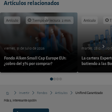
Artículos relacionados
Artículo
Tiempo de lectura: 2 min.
Artículo
T
viernes, 31 de julio de 2026
martes, 28 de julio 
Fondo Alken Small Cap Europe EU1:
La cartera Expert
¿cobro del 3% por comprar?
batiendo a las B
Invertir
Fondos
Artículos
Unifond Garantizado
Más 3, interesante opción