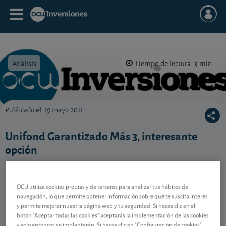
Análisis
Tiempo de lectura: 3 min.
Publicado el
19 mayo 2011
OCU Inversiones
Unifond Garantizado Más 3, interesante
opción
Una buena opción para invertir a cinco años sin
sobresaltos.
OCU utiliza cookies propias y de terceros para analizar tus hábitos de
navegación, lo que permite obtener información sobre qué te suscita interés
y permite mejorar nuestra página web y tu seguridad. Si haces clic en el
Contenido reservado a SOCIOS
botón "Aceptar todas las cookies" aceptarás la implementación de las cookies
y solo entonces se implantarán. Si haces clic en "Configuración de cookies"