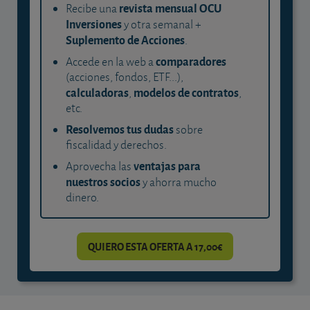
revista mensual OCU
Recibe una
Inversiones
y otra semanal +
Suplemento de Acciones
.
comparadores
Accede en la web a
(acciones, fondos, ETF...),
calculadoras
modelos de contratos
,
,
etc.
Resolvemos tus dudas
sobre
fiscalidad y derechos.
ventajas para
Aprovecha las
nuestros socios
y ahorra mucho
dinero.
QUIERO ESTA OFERTA A 17,00€