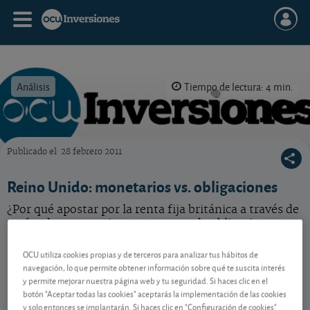
Análisis
Tiempo de lectura: 4 min.
Publicado el
28 febrero 2011
OCU Inversiones
Reino Unido: monetarios vs. obligaciones
¿Por qué apostar por la renta fija británica a través de
un fondo monetario y no con uno de obligaciones
ganando el doble?
OCU utiliza cookies propias y de terceros para analizar tus hábitos de
navegación, lo que permite obtener información sobre qué te suscita interés
y permite mejorar nuestra página web y tu seguridad. Si haces clic en el
Contenido reservado a SOCIOS
botón "Aceptar todas las cookies" aceptarás la implementación de las cookies
y solo entonces se implantarán. Si haces clic en "Configuración de cookies"