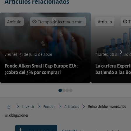
Artículos relacionados
Artículo
Tiempo de lectura: 2 min.
Artículo
T
viernes, 31 de julio de 2026
martes, 28 de julio 
Fondo Alken Small Cap Europe EU1:
La cartera Expert
¿cobro del 3% por comprar?
batiendo a las B
Invertir
Fondos
Artículos
Reino Unido: monetarios
vs. obligaciones