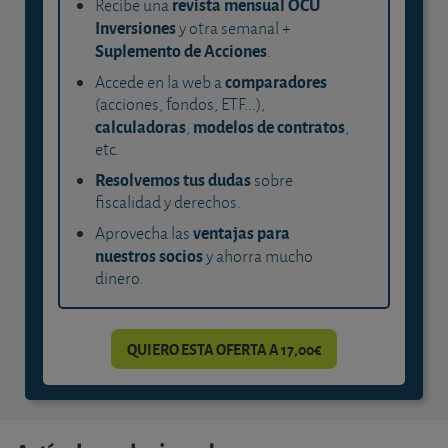
revista mensual OCU
Recibe una
Inversiones
y otra semanal +
Suplemento de Acciones
.
comparadores
Accede en la web a
(acciones, fondos, ETF...),
calculadoras
modelos de contratos
,
,
etc.
Resolvemos tus dudas
sobre
fiscalidad y derechos.
ventajas para
Aprovecha las
nuestros socios
y ahorra mucho
dinero.
QUIERO ESTA OFERTA A 17,00€