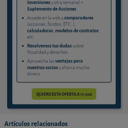
Inversiones
y otra semanal +
Suplemento de Acciones
.
comparadores
Accede en la web a
(acciones, fondos, ETF...),
calculadoras
modelos de contratos
,
,
etc.
Resolvemos tus dudas
sobre
fiscalidad y derechos.
ventajas para
Aprovecha las
nuestros socios
y ahorra mucho
dinero.
QUIERO ESTA OFERTA A 17,00€
Artículos relacionados