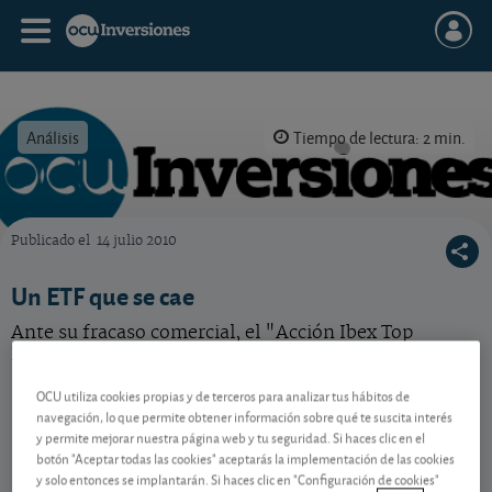
Análisis
Tiempo de lectura: 2 min.
Publicado el
14 julio 2010
OCU Inversiones
Un ETF que se cae
Ante su fracaso comercial, el "Acción Ibex Top
Dividendo ETF" deja de cotizar.
OCU utiliza cookies propias y de terceros para analizar tus hábitos de
navegación, lo que permite obtener información sobre qué te suscita interés
Contenido reservado a SOCIOS
y permite mejorar nuestra página web y tu seguridad. Si haces clic en el
botón "Aceptar todas las cookies" aceptarás la implementación de las cookies
y solo entonces se implantarán. Si haces clic en "Configuración de cookies"