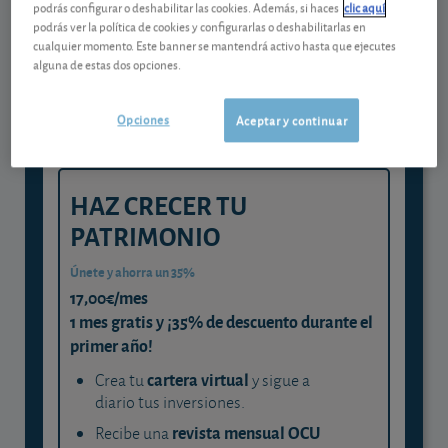
Gestiona tu dinero con visión
podrás configurar o deshabilitar las cookies. Además, si haces
clic aquí
podrás ver la política de cookies y configurarlas o deshabilitarlas en
experta
cualquier momento. Este banner se mantendrá activo hasta que ejecutes
alguna de estas dos opciones.
y consigue que cada euro trabaje
para ti
Opciones
Aceptar y continuar
HAZ CRECER TU
PATRIMONIO
Únete y ahorra un 35%
17,00€/mes
1 mes gratis y ¡35% de descuento durante el
primer año!
cartera virtual
Crea tu
y sigue a
diario tus inversiones.
revista mensual OCU
Recibe una