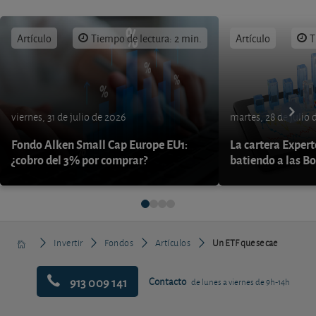
Artículo
Tiempo de lectura: 2 min.
Artículo
T
viernes, 31 de julio de 2026
martes, 28 de julio 
Fondo Alken Small Cap Europe EU1:
La cartera Expert
¿cobro del 3% por comprar?
batiendo a las B
Invertir
Fondos
Artículos
Un ETF que se cae
913 009 141
Contacto
de lunes a viernes de 9h-14h