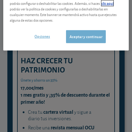
Gestiona tu dinero con visión
podrás configurar o deshabilitar las cookies. Además, si haces
clic aquí
experta
podrás ver la política de cookies y configurarlas o deshabilitarlas en
cualquier momento. Este banner se mantendrá activo hasta que ejecutes
y consigue que cada euro trabaje
alguna de estas dos opciones.
para ti
Opciones
Aceptar y continuar
HAZ CRECER TU
PATRIMONIO
Únete y ahorra un 35%
17,00€/mes
1 mes gratis y ¡35% de descuento durante el
primer año!
cartera virtual
Crea tu
y sigue a
diario tus inversiones.
revista mensual OCU
Recibe una