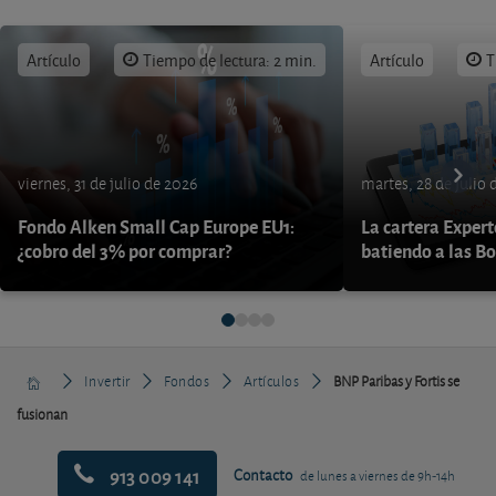
Artículo
Tiempo de lectura: 2 min.
Artículo
T
viernes, 31 de julio de 2026
martes, 28 de julio 
Fondo Alken Small Cap Europe EU1:
La cartera Expert
¿cobro del 3% por comprar?
batiendo a las B
Invertir
Fondos
Artículos
BNP Paribas y Fortis se
fusionan
913 009 141
Contacto
de lunes a viernes de 9h-14h