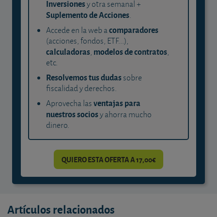
Inversiones
y otra semanal +
Suplemento de Acciones
.
comparadores
Accede en la web a
(acciones, fondos, ETF...),
calculadoras
modelos de contratos
,
,
etc.
Resolvemos tus dudas
sobre
fiscalidad y derechos.
ventajas para
Aprovecha las
nuestros socios
y ahorra mucho
dinero.
QUIERO ESTA OFERTA A 17,00€
Artículos relacionados