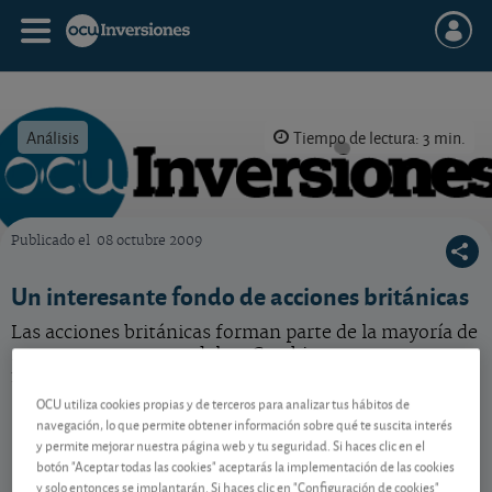
Análisis
Tiempo de lectura: 3 min.
Publicado el
08 octubre 2009
OCU Inversiones
Un interesante fondo de acciones británicas
Las acciones británicas forman parte de la mayoría de
nuestras carteras modelos. Cambiamos nuestro
fondo favorito para invertir en ellas.
OCU utiliza cookies propias y de terceros para analizar tus hábitos de
navegación, lo que permite obtener información sobre qué te suscita interés
y permite mejorar nuestra página web y tu seguridad. Si haces clic en el
Contenido reservado a SOCIOS
botón "Aceptar todas las cookies" aceptarás la implementación de las cookies
y solo entonces se implantarán. Si haces clic en "Configuración de cookies"