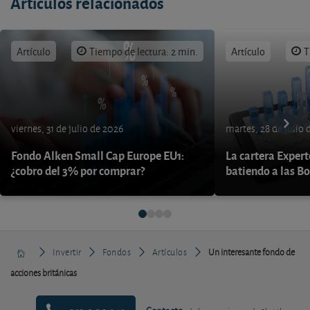
Artículos relacionados
Artículo
Tiempo de lectura: 2 min.
Artículo
T
viernes, 31 de julio de 2026
martes, 28 de julio 
Fondo Alken Small Cap Europe EU1:
La cartera Expert
¿cobro del 3% por comprar?
batiendo a las B
Invertir
Fondos
Artículos
Un interesante fondo de
acciones británicas