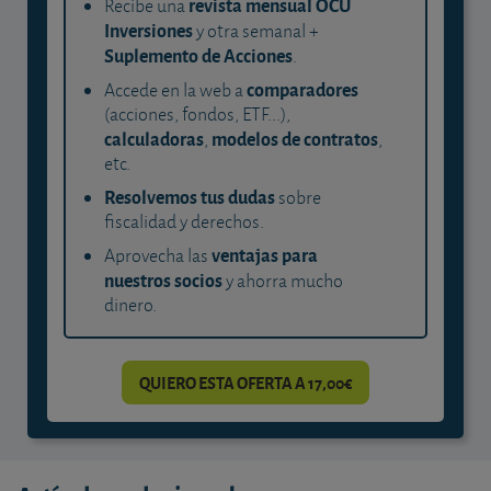
revista mensual OCU
Recibe una
Inversiones
y otra semanal +
Suplemento de Acciones
.
comparadores
Accede en la web a
(acciones, fondos, ETF...),
calculadoras
modelos de contratos
,
,
etc.
Resolvemos tus dudas
sobre
fiscalidad y derechos.
ventajas para
Aprovecha las
nuestros socios
y ahorra mucho
dinero.
QUIERO ESTA OFERTA A 17,00€