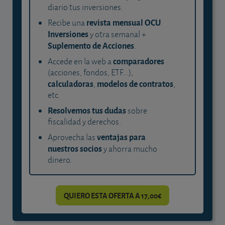
diario tus inversiones.
revista mensual OCU
Recibe una
Inversiones
y otra semanal +
Suplemento de Acciones
.
comparadores
Accede en la web a
(acciones, fondos, ETF...),
calculadoras
modelos de contratos
,
,
etc.
Resolvemos tus dudas
sobre
fiscalidad y derechos.
ventajas para
Aprovecha las
nuestros socios
y ahorra mucho
dinero.
QUIERO ESTA OFERTA A 17,00€