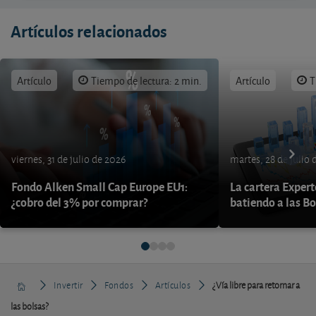
Artículos relacionados
Artículo
Tiempo de lectura: 2 min.
Artículo
T
viernes, 31 de julio de 2026
martes, 28 de julio 
Fondo Alken Small Cap Europe EU1:
La cartera Expert
¿cobro del 3% por comprar?
batiendo a las B
Invertir
Fondos
Artículos
¿Vía libre para retornar a
las bolsas?