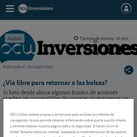
Análisis
Tiempo de lectura: 18 min.
Publicado el
06 mayo 2009
OCU Inversiones
¿Vía libre para retornar a las bolsas?
Si bien desde ahora algunos fondos de acciones
pueden ser susceptibles de merecer nuevamente un
consejo de compra, nuestra visión del actual
panorama no ha cambiado,. Máxima cautela con sus
OCU utiliza cookies propias y de terceros para analizar tus hábitos de
decisiones.
navegación, lo que permite obtener información sobre qué te suscita interés
y permite mejorar nuestra página web y tu seguridad. Si haces clic en el
botón "Aceptar todas las cookies" aceptarás la implementación de las cookies