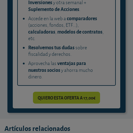
Inversiones
y otra semanal +
Suplemento de Acciones
.
comparadores
Accede en la web a
(acciones, fondos, ETF...),
calculadoras
modelos de contratos
,
,
etc.
Resolvemos tus dudas
sobre
fiscalidad y derechos.
ventajas para
Aprovecha las
nuestros socios
y ahorra mucho
dinero.
QUIERO ESTA OFERTA A 17,00€
Artículos relacionados