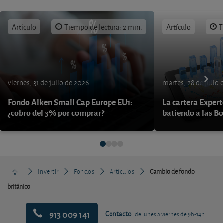
Artículo
Tiempo de lectura: 2 min.
Artículo
T
viernes, 31 de julio de 2026
martes, 28 de julio 
Fondo Alken Small Cap Europe EU1:
La cartera Expert
¿cobro del 3% por comprar?
batiendo a las B
Invertir
Fondos
Artículos
Cambio de fondo
británico
913 009 141
Contacto
de lunes a viernes de 9h-14h