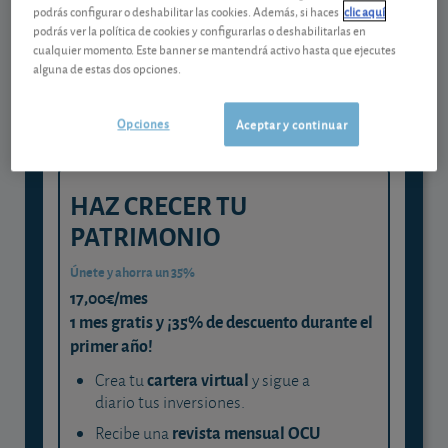
Gestiona tu dinero con visión
podrás configurar o deshabilitar las cookies. Además, si haces
clic aquí
experta
podrás ver la política de cookies y configurarlas o deshabilitarlas en
cualquier momento. Este banner se mantendrá activo hasta que ejecutes
y consigue que cada euro trabaje
alguna de estas dos opciones.
para ti
Opciones
Aceptar y continuar
HAZ CRECER TU
PATRIMONIO
Únete y ahorra un 35%
17,00€/mes
1 mes gratis y ¡35% de descuento durante el
primer año!
cartera virtual
Crea tu
y sigue a
diario tus inversiones.
revista mensual OCU
Recibe una