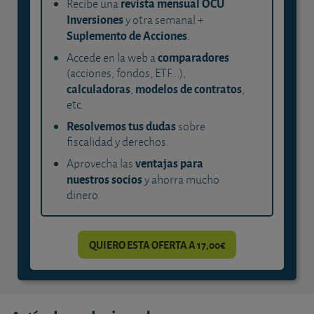
revista mensual OCU
Recibe una
Inversiones
y otra semanal +
Suplemento de Acciones
.
comparadores
Accede en la web a
(acciones, fondos, ETF...),
calculadoras
modelos de contratos
,
,
etc.
Resolvemos tus dudas
sobre
fiscalidad y derechos.
ventajas para
Aprovecha las
nuestros socios
y ahorra mucho
dinero.
QUIERO ESTA OFERTA A 17,00€