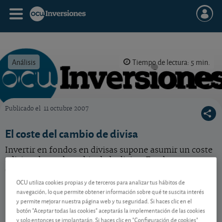
Análisis
Tiempo de lectura: 5 min.
Publicado el
11 octubre 2007
OCU Inversiones
El coste del cambio de divisa
Invertir en fondos en divisas supone asumir un coste
adicional por el cambio de la divisa. En algunos casos
este coste se puede evitar.
OCU utiliza cookies propias y de terceros para analizar tus hábitos de
navegación, lo que permite obtener información sobre qué te suscita interés
y permite mejorar nuestra página web y tu seguridad. Si haces clic en el
Contenido reservado a SOCIOS
botón "Aceptar todas las cookies" aceptarás la implementación de las cookies
y solo entonces se implantarán. Si haces clic en "Configuración de cookies"