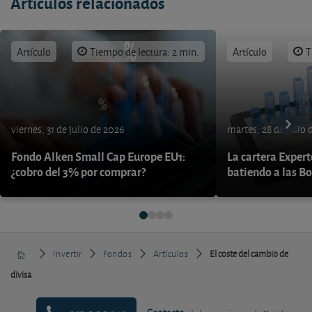
Artículos relacionados
Artículo
Tiempo de lectura: 2 min.
Artículo
T
viernes, 31 de julio de 2026
martes, 28 de julio 
Fondo Alken Small Cap Europe EU1:
La cartera Expert
¿cobro del 3% por comprar?
batiendo a las B
Invertir
Fondos
Artículos
El coste del cambio de
divisa