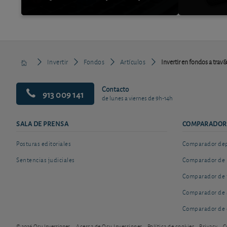
Invertir
Fondos
Artículos
Invertir en fondos a trav
Contacto
913 009 141
de lunes a viernes de 9h-14h
SALA DE PRENSA
COMPARADOR
Posturas editoriales
Comparador depó
Sentencias judiciales
Comparador de 
Comparador de 
Comparador de 
Comparador de 
© 2026 Ocu Inversiones
Acerca de Ocu Inversiones
Política de cookies
Privacy
C