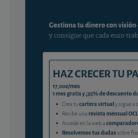
Gestiona tu dinero con visión
y consigue que cada euro trab
HAZ CRECER TU P
17,00€/mes
1 mes gratis y ¡35% de descuento d
cartera virtual
Crea tu
y sigue a 
revista mensual OC
Recibe una
comparador
Accede en la web a
Resolvemos tus dudas
sobre fis