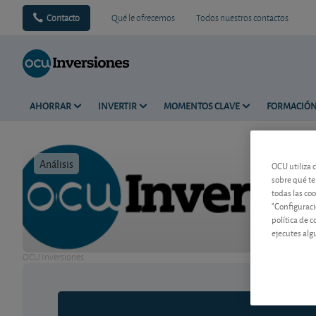
Contacto
Qué le ofrecemos
Todos nuestros contactos
AHORRAR
INVERTIR
MOMENTOS CLAVE
FORMACIÓ
Análisis
Tiempo de 
OCU utiliza 
sobre qué te
todas las co
"Configuraci
política de 
ejecutes alg
OCU Inversiones