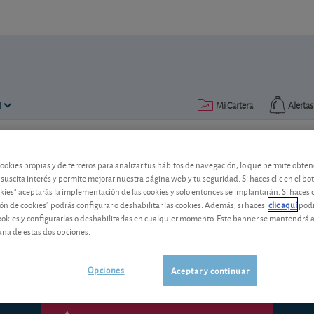
N
Mi Cartera
Alertas
Publicado el
13 junio 2007
lectura: 7 min.
cookies propias y de terceros para analizar tus hábitos de navegación, lo que permite obte
 suscita interés y permite mejorar nuestra página web y tu seguridad. Si haces clic en el bo
Invertir en fondos a través d
okies" aceptarás la implementación de las cookies y solo entonces se implantarán. Si haces c
ón de cookies" podrás configurar o deshabilitar las cookies. Además, si haces
clic aquí
podr
Invertir en fondos desde su casa, la ofic
cookies y configurarlas o deshabilitarlas en cualquier momento. Este banner se mantendrá 
Internet. Hemos querido comprobar si 
una de estas dos opciones.
Opciones
Aceptar y continuar