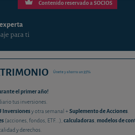
Contenido reservado a SOCIOS
 experta
aje para ti
ATRIMONIO
Únete y ahorra un 35%
urante el primer año!
diario tus inversiones.
U Inversiones
Suplemento de Acciones
y otra semanal +
.
es
calculadoras
modelos de con
(acciones, fondos, ETF...),
,
calidad y derechos.