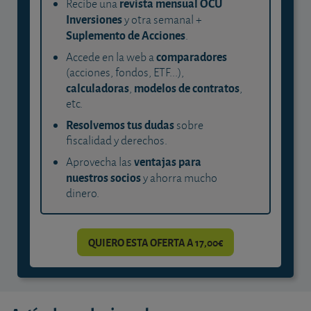
revista mensual OCU
Recibe una
Inversiones
y otra semanal +
Suplemento de Acciones
.
comparadores
Accede en la web a
(acciones, fondos, ETF...),
calculadoras
modelos de contratos
,
,
etc.
Resolvemos tus dudas
sobre
fiscalidad y derechos.
ventajas para
Aprovecha las
nuestros socios
y ahorra mucho
dinero.
QUIERO ESTA OFERTA A 17,00€