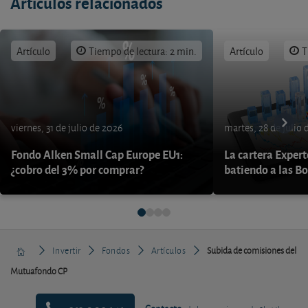
Artículos relacionados
Artículo
Tiempo de lectura: 2 min.
Artículo
T
viernes, 31 de julio de 2026
martes, 28 de julio 
Fondo Alken Small Cap Europe EU1:
La cartera Expert
¿cobro del 3% por comprar?
batiendo a las B
Invertir
Fondos
Artículos
Subida de comisiones del
Mutuafondo CP