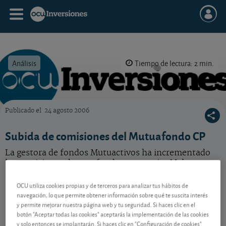
Análisis
Tiempo de lectura: 2 min.
Publicado el
24 agosto 2006
OCU Inversiones
Subida de comisiones del Mutuafondo CP
La gestora de fondos Mutuactivos ha incrementado
las comisiones de este fondo monetario. Malas
noticias para el inversor.
OCU utiliza cookies propias y de terceros para analizar tus hábitos de
navegación, lo que permite obtener información sobre qué te suscita interés
y permite mejorar nuestra página web y tu seguridad. Si haces clic en el
Contenido reservado a SOCIOS
botón "Aceptar todas las cookies" aceptarás la implementación de las cookies
y solo entonces se implantarán. Si haces clic en "Configuración de cookies"