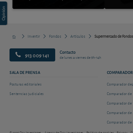
Invertir
Fondos
Artículos
Supermercado de Fondos 
Contacto
913 009 141
de lunes a viernes de 9h-14h
SALA DE PRENSA
COMPARADOR
Posturas editoriales
Comparador depó
Sentencias judiciales
Comparador de 
Comparador de 
Comparador de 
Comparador de 
© 2026 Ocu Inversiones
Acerca de Ocu Inversiones
Política de cookies
Privacy
C