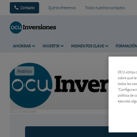
Contacto
Qué le ofrecemos
Todos nuestros contactos
AHORRAR
INVERTIR
MOMENTOS CLAVE
FORMACIÓ
Análisis
Tiempo de 
OCU utiliza 
sobre qué te
todas las co
"Configuraci
política de 
ejecutes alg
OCU Inversiones