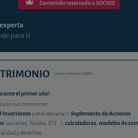
Contenido reservado a SOCIOS
 experta
aje para ti
ATRIMONIO
Únete y ahorra un 35%
urante el primer año!
diario tus inversiones.
U Inversiones
Suplemento de Acciones
y otra semanal +
.
es
calculadoras
modelos de con
(acciones, fondos, ETF...),
,
calidad y derechos.