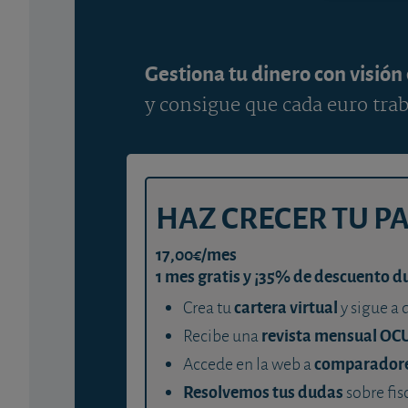
Gestiona tu dinero con visión
y consigue que cada euro trab
HAZ CRECER TU P
17,00€/mes
1 mes gratis y ¡35% de descuento d
cartera virtual
Crea tu
y sigue a 
revista mensual OC
Recibe una
comparador
Accede en la web a
Resolvemos tus dudas
sobre fis