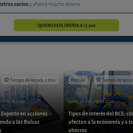
stros socios
y ahorra mucho dinero.
QUIERO ESTA OFERTA A 17,00€
Tiempo de lectura: 2 min.
Artículo
Tiempo de lectur
 julio de 2026
lunes, 27 de julio de 2026
 Experto en acciones
Tipos de interés del BCE: c
endo a las Bolsas
afectan a la economía y a s
s
ahorros