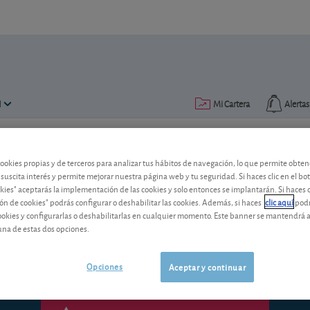
N
Mi Cartera
Alertas
Publicado el
17 julio 2006
lectura: 2 min.
cookies propias y de terceros para analizar tus hábitos de navegación, lo que permite obte
 suscita interés y permite mejorar nuestra página web y tu seguridad. Si haces clic en el bo
Supermercado de Fondos OCU
okies" aceptarás la implementación de las cookies y solo entonces se implantarán. Si haces c
ón de cookies" podrás configurar o deshabilitar las cookies. Además, si haces
clic aquí
podr
Además de beneficiarse usted como partí
cookies y configurarlas o deshabilitarlas en cualquier momento. Este banner se mantendrá 
Supermercado de Fondos OCU ayudará a
una de estas dos opciones.
Opciones
Aceptar y continuar