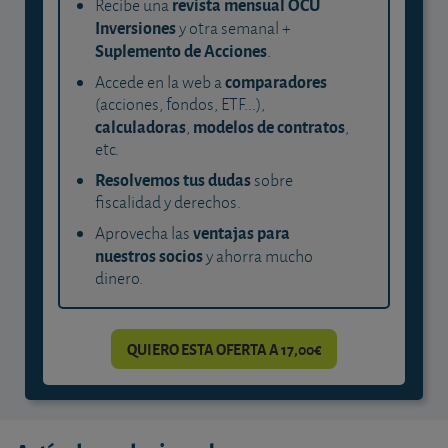
revista mensual OCU
Recibe una
Inversiones
y otra semanal +
Suplemento de Acciones
.
comparadores
Accede en la web a
(acciones, fondos, ETF...),
calculadoras
modelos de contratos
,
,
etc.
Resolvemos tus dudas
sobre
fiscalidad y derechos.
ventajas para
Aprovecha las
nuestros socios
y ahorra mucho
dinero.
QUIERO ESTA OFERTA A 17,00€