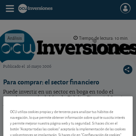
Análisis
Tiempo de lectura: 10 min.
Publicado el
16 mayo 2006
OCU Inversiones
Para comprar: el sector financiero
Puede invertir en un sector en boga en todo el
mundo, a través del fondo Fidelity Financial Services
A.
OCU utiliza cookies propias y de terceros para analizar tus hábitos de
navegación, lo que permite obtener información sobre qué te suscita interés
y permite mejorar nuestra página web y tu seguridad. Si haces clic en el
Contenido reservado a SOCIOS
botón "Aceptar todas las cookies" aceptarás la implementación de las cookies
y solo entonces se implantarán. Si haces clic en "Configuración de cookies"