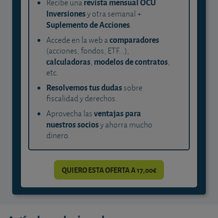
revista mensual OCU
Recibe una
Inversiones
y otra semanal +
Suplemento de Acciones
.
comparadores
Accede en la web a
(acciones, fondos, ETF...),
calculadoras
modelos de contratos
,
,
etc.
Resolvemos tus dudas
sobre
fiscalidad y derechos.
ventajas para
Aprovecha las
nuestros socios
y ahorra mucho
dinero.
QUIERO ESTA OFERTA A 17,00€