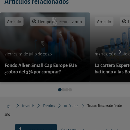
Artículos relacionados
Artículo
Tiempo de lectura: 2 min.
Artículo
T
viernes, 31 de julio de 2026
martes, 28 de julio 
Fondo Alken Small Cap Europe EU1:
La cartera Expert
¿cobro del 3% por comprar?
batiendo a las B
Invertir
Fondos
Artículos
Trucos fiscales de fin de
año