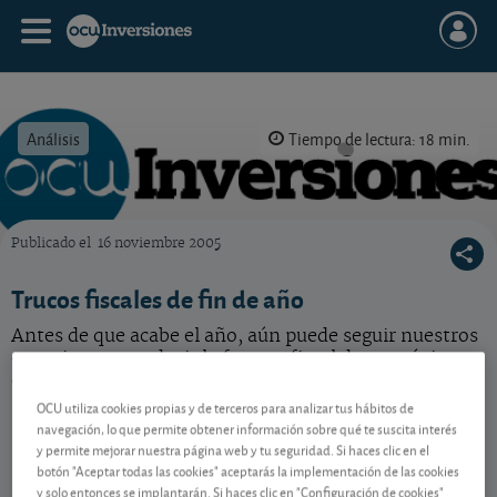
Análisis
Tiempo de lectura: 18 min.
Publicado el
16 noviembre 2005
OCU Inversiones
Trucos fiscales de fin de año
Antes de que acabe el año, aún puede seguir nuestros
consejos para reducir la factura fiscal de su próxima
declaración de la renta.
OCU utiliza cookies propias y de terceros para analizar tus hábitos de
navegación, lo que permite obtener información sobre qué te suscita interés
y permite mejorar nuestra página web y tu seguridad. Si haces clic en el
Contenido reservado a SOCIOS
botón "Aceptar todas las cookies" aceptarás la implementación de las cookies
y solo entonces se implantarán. Si haces clic en "Configuración de cookies"