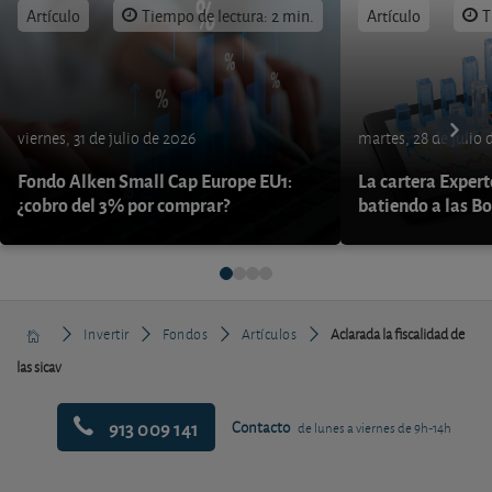
Artículo
Tiempo de lectura: 2 min.
Artículo
T
viernes, 31 de julio de 2026
martes, 28 de julio 
Fondo Alken Small Cap Europe EU1:
La cartera Expert
¿cobro del 3% por comprar?
batiendo a las B
Invertir
Fondos
Artículos
Aclarada la fiscalidad de
las sicav
913 009 141
Contacto
de lunes a viernes de 9h-14h