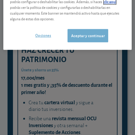
podrás configurar o deshabilitar las cookies. Además, si haces
clic aquí
podrás ver la política de cookies y configurarlas o deshabilitarlas en
y consigue que cada euro trabaje
cualquier momento. Este banner se mantendrá activo hasta que ejecutes
para ti
alguna de estas dos opciones.
Opciones
Aceptar y continuar
HAZ CRECER TU
PATRIMONIO
Únete y ahorra un 35%
17,00€/mes
1 mes gratis y ¡35% de descuento durante el
primer año!
cartera virtual
Crea tu
y sigue a
diario tus inversiones.
revista mensual OCU
Recibe una
Inversiones
y otra semanal +
Suplemento de Acciones
.