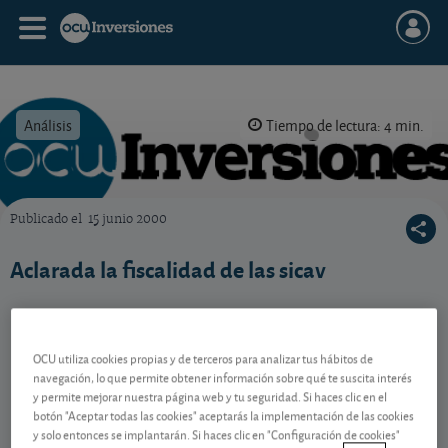
Análisis
Tiempo de lectura: 4 min.
Publicado el
15 junio 2000
OCU Inversiones
Aclarada la fiscalidad de las sicav
Contenido reservado a SOCIOS
OCU utiliza cookies propias y de terceros para analizar tus hábitos de
navegación, lo que permite obtener información sobre qué te suscita interés
y permite mejorar nuestra página web y tu seguridad. Si haces clic en el
Gestiona tu dinero con visión
botón "Aceptar todas las cookies" aceptarás la implementación de las cookies
y solo entonces se implantarán. Si haces clic en "Configuración de cookies"
experta