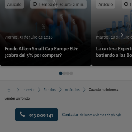
Artículo
Tiempo de lectura: 2 min.
Artículo
T
viernes, 31 de julio de 2026
martes, 28 de julio 
Fondo Alken Small Cap Europe EU1:
La cartera Expert
¿cobro del 3% por comprar?
batiendo a las B
Invertir
Fondos
Artículos
Cuando no interesa
vender un fondo
913 009 141
Contacto
de lunes a viernes de 9h-14h