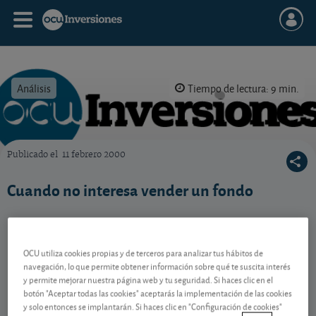
Análisis
Tiempo de lectura: 9 min.
Publicado el
11 febrero 2000
OCU Inversiones
Cuando no interesa vender un fondo
Contenido reservado a SOCIOS
OCU utiliza cookies propias y de terceros para analizar tus hábitos de
navegación, lo que permite obtener información sobre qué te suscita interés
y permite mejorar nuestra página web y tu seguridad. Si haces clic en el
Gestiona tu dinero con visión
botón "Aceptar todas las cookies" aceptarás la implementación de las cookies
y solo entonces se implantarán. Si haces clic en "Configuración de cookies"
experta