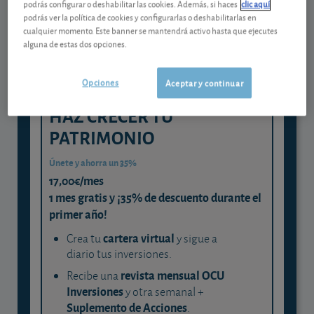
podrás configurar o deshabilitar las cookies. Además, si haces
clic aquí
podrás ver la política de cookies y configurarlas o deshabilitarlas en
y consigue que cada euro trabaje
cualquier momento. Este banner se mantendrá activo hasta que ejecutes
para ti
alguna de estas dos opciones.
Opciones
Aceptar y continuar
HAZ CRECER TU
PATRIMONIO
Únete y ahorra un 35%
17,00€/mes
1 mes gratis y ¡35% de descuento durante el
primer año!
cartera virtual
Crea tu
y sigue a
diario tus inversiones.
revista mensual OCU
Recibe una
Inversiones
y otra semanal +
Suplemento de Acciones
.