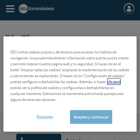
Rio Tinto
OCU utiliza cookies propias y de terceros para analizar tus hábitos de
navegación, lo que permite obtener información sobre qué te suscita interés
(e) : estimado
y permite mejorar nuestra página web y tu seguridad. Si haces clic en el
botón "Aceptar todas las cookies" aceptarás la implementación de las cookies
y solo entonces se implantarán. Si haces clic en "Configuración de cookies"
podrás configurar o deshabilitar las cookies. Además, si haces
clic aquí
podrás ver la política de cookies y configurarlas o deshabilitarlas en
cualquier momento. Este banner se mantendrá activo hasta que ejecutes
alguna de estas dos opciones.
Opciones
Aceptar y continuar
Invertir
Acciones
Rio Tinto