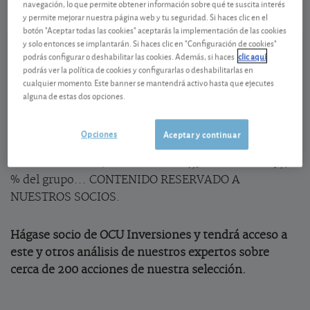
navegación, lo que permite obtener información sobre qué te suscita interés
y permite mejorar nuestra página web y tu seguridad. Si haces clic en el
Ver detalladamente
botón "Aceptar todas las cookies" aceptarás la implementación de las cookies
y solo entonces se implantarán. Si haces clic en "Configuración de cookies"
podrás configurar o deshabilitar las cookies. Además, si haces
clic aquí
Sólida cartera de pedidos con nuevos
podrás ver la política de cookies y configurarlas o deshabilitarlas en
contratos en Europa
cualquier momento. Este banner se mantendrá activo hasta que ejecutes
alguna de estas dos opciones.
En el primer trimestre
Thales
se limitó a confirmar
sus objetivos anuales, lo que pesó en la acción. Y eso
Opciones
Aceptar y continuar
que los ingresos de su actividad de defensa (57,6 %
de la facturación) crecieron un 14,3 % frente al +9,7
% del grupo... CONTENIDO RESERVADO A
NUESTROS SOCIOS.
Hágase socio de OCU Inversiones y tendrá acceso a
este y otros análisis de nuestros expertos sobre
cerca de 200 acciones de nuestra selección.