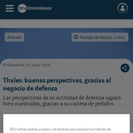
Artículo
Tiempo de lectura: 2 min.
Publicado el
02 junio 2026
¿Qué perspectivas tiene ante sí Thales? Vea nuestro consejo para esta acción.
Thales: buenas perspectivas, gracias al
negocio de defensa
Las perspectivas de su actividad de defensa siguen
bien orientadas, gracias a su cartera de pedidos.
Thales
267,30 EUR
FR0000121329
OCU utiliza cookies propias y de terceros para analizar tus hábitos de
5,6 EUR (2,14 %)
06/08/2026 París