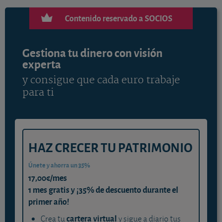
Contenido reservado a SOCIOS
Gestiona tu dinero con visión
experta
y consigue que cada euro trabaje
para ti
HAZ CRECER TU PATRIMONIO
Únete y ahorra un 35%
17,00€/mes
1 mes gratis y ¡35% de descuento durante el
primer año!
cartera virtual
Crea tu
y sigue a diario tus