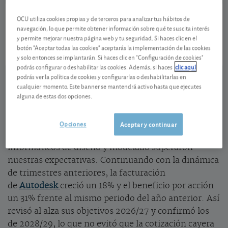
Autodesk
249,08 USD
OCU utiliza cookies propias y de terceros para analizar tus hábitos de
US0527691069
navegación, lo que permite obtener información sobre qué te suscita interés
6,61 USD (2,73 %)
y permite mejorar nuestra página web y tu seguridad. Si haces clic en el
07/08/2026 Nasdaq
botón "Aceptar todas las cookies" aceptarás la implementación de las cookies
y solo entonces se implantarán. Si haces clic en "Configuración de cookies"
Ver detalladamente
podrás configurar o deshabilitar las cookies. Además, si haces
clic aquí
podrás ver la política de cookies y configurarlas o deshabilitarlas en
cualquier momento. Este banner se mantendrá activo hasta que ejecutes
La inteligencia artificial sigue presionando
alguna de estas dos opciones.
al sector del software
Los resultados del primer trimestre de 2026/27
Opciones
Aceptar y continuar
(cierre anual 31/01) del especialista en programas
informáticos de diseño y modelado superaron
nuestras expectativas. Continuando con la dinámica
de trimestres anteriores, la facturación
de
Autodesk
creció un 18% y el beneficio por acción
un 31% frente al mismo periodo del año anterior. Así
revisó al alza sus objetivos 2026/27 y confirmó los
de 2028/29, lo que no evitó que la cotización cayera