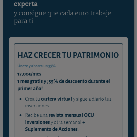
experta
y consigue que cada euro trabaje
para ti
HAZ CRECER TU PATRIMONIO
Únete y ahorra un 35%
17,00€/mes
1 mes gratis y ¡35% de descuento durante el
primer año!
cartera virtual
Crea tu
y sigue a diario tus
inversiones.
revista mensual OCU
Recibe una
Inversiones
y otra semanal +
Suplemento de Acciones
.