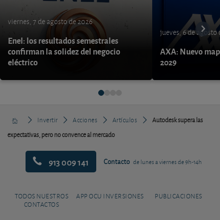
viernes, 7 de agosto de 2026
jueves, 6 de agosto
Enel: los resultados semestrales
confirman la solidez del negocio
AXA: Nuevo mapa
eléctrico
2029
Invertir
Acciones
Artículos
Autodesk supera las
expectativas, pero no convence al mercado
913 009 141
Contacto
de lunes a viernes de 9h-14h
TODOS NUESTROS
APP OCU INVERSIONES
PUBLICACIONES
CONTACTOS