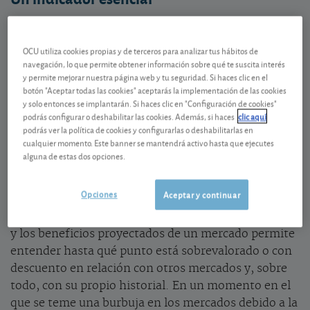
La
ratio PER
, que compara el precio de una acción
con los beneficios esperados por acción, sigue
OCU utiliza cookies propias y de terceros para analizar tus hábitos de
siendo una de las referencias más utilizadas en la
navegación, lo que permite obtener información sobre qué te suscita interés
evaluación de los mercados bursátiles. Un PER de 20
y permite mejorar nuestra página web y tu seguridad. Si haces clic en el
botón "Aceptar todas las cookies" aceptarás la implementación de las cookies
indica que serían necesarios 20 años de beneficios
y solo entonces se implantarán. Si haces clic en "Configuración de cookies"
para "igualar" el precio actual de la acción. Cuanto
podrás configurar o deshabilitar las cookies. Además, si haces
clic aquí
más elevado sea el PER, mayor es la valorización
podrás ver la política de cookies y configurarlas o deshabilitarlas en
cualquier momento. Este banner se mantendrá activo hasta que ejecutes
implícita y mayor la anticipación de crecimiento
alguna de estas dos opciones.
futuro de los beneficios.
Opciones
Aceptar y continuar
La misma lógica del PER de las empresas se aplica a
los mercados. La comparación entre el precio actual
y los beneficios proyectados de un mercado permite
entender hasta qué punto está sobrevalorado o con
descuento en relación con otros mercados y, sobre
todo, con su propio historial. En un momento en el
que se teme una burbuja en los mercados debido a la