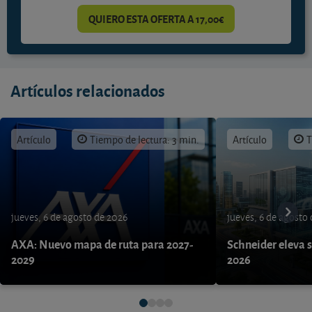
QUIERO ESTA OFERTA A 17,00€
Artículos relacionados
Artículo
Tiempo de lectura: 3 min.
Artículo
T
jueves, 6 de agosto de 2026
jueves, 6 de agosto
AXA: Nuevo mapa de ruta para 2027-
Schneider eleva s
2029
2026