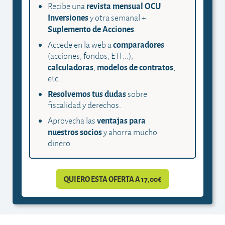
revista mensual OCU
Recibe una
Inversiones
y otra semanal +
Suplemento de Acciones
.
comparadores
Accede en la web a
(acciones, fondos, ETF...),
calculadoras
modelos de contratos
,
,
etc.
Resolvemos tus dudas
sobre
fiscalidad y derechos.
ventajas para
Aprovecha las
nuestros socios
y ahorra mucho
dinero.
QUIERO ESTA OFERTA A 17,00€