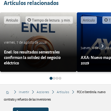
Artículos relacionados
Artículo
Tiempo de lectura: 3 min.
Artículo
T
viernes, 7 de agosto de 2026
jueves, 6 de agosto
Enel: los resultados semestrales
confirman la solidez del negocio
AXA: Nuevo mapa
eléctrico
2029
Invertir
Acciones
Artículos
FCC e Iberdrola: nuevo
contrato y refuerzo de las inversiones