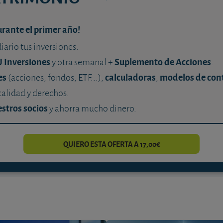
urante el primer año!
diario tus inversiones.
U Inversiones
Suplemento de Acciones
y otra semanal +
.
es
calculadoras
modelos de con
(acciones, fondos, ETF...),
,
calidad y derechos.
stros socios
y ahorra mucho dinero.
QUIERO ESTA OFERTA A 17,00€