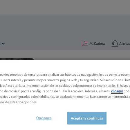
N
Mi Cartera
Alertas
Publicado el
05 febrero 2025
lectura: 2 min.
cookies propias y de terceros para analizar tus hábitos de navegación, lo que permite obte
 suscita interés y permite mejorar nuestra página web y tu seguridad. Si haces clic en el bo
okies" aceptarás la implementación de las cookies y solo entonces se implantarán. Si haces c
Redeia vende su negocio de s
ón de cookies" podrás configurar o deshabilitar las cookies. Además, si haces
clic aquí
podr
cookies y configurarlas o deshabilitarlas en cualquier momento. Este banner se mantendrá 
La operación tendrá un impacto negativ
una de estas dos opciones.
efecto positivo. Lea el análisis de esta 
Opciones
Aceptar y continuar
Redeia
15,47 EUR