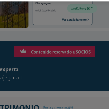
ES0173093024
0,02 EUR (0,13 %)
07/08/2026 Madrid
Ver detalladamente
Contenido reservado a SOCIOS
 experta
aje para ti
ATRIMONIO
Únete y ahorra un 35%