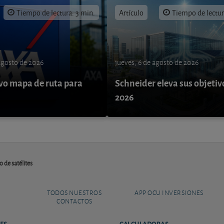
Tiempo de lectura: 3 min.
Artículo
Tiempo de lectur
 agosto de 2026
jueves, 6 de agosto de 2026
o mapa de ruta para
Schneider eleva sus objetiv
9
2026
 de satélites
TODOS NUESTROS
APP OCU INVERSIONES
CONTACTOS
ES
CALCULADORAS