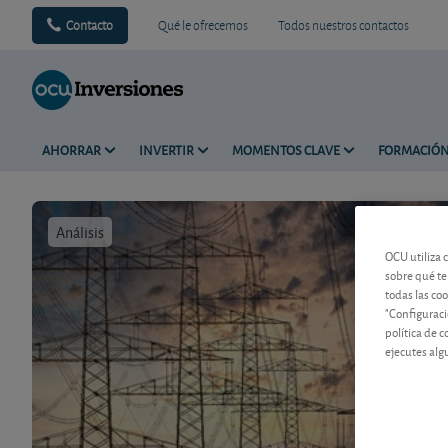
Contacto
Qué le ofrecemos
Todos nuestros contactos
AHORRAR
INVERTIR
MOMENTOS CLAVE
FORMACIÓ
Análisis
Tiempo de 
OCU utiliza 
sobre qué te
todas las co
"Configuraci
política de 
ejecutes alg