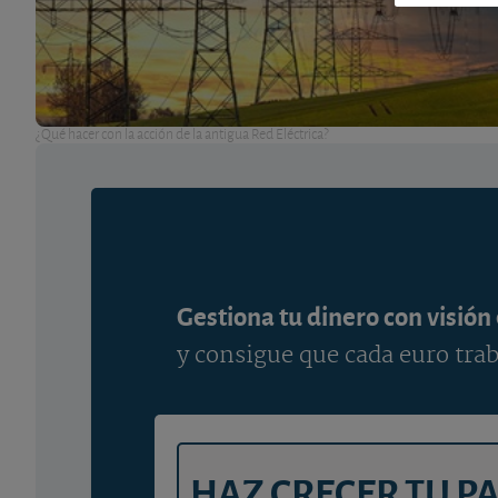
¿Qué hacer con la acción de la antigua Red Eléctrica?
Gestiona tu dinero con visión
y consigue que cada euro trab
HAZ CRECER TU P