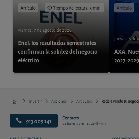
Artículo
Tiempo de lectura: 3 min.
Artículo
viernes, 7 de agosto de 2026
jueves, 6 de
Enel: los resultados semestrales
confirman la solidez del negocio
AXA: Nuev
eléctrico
2027-202
Invertir
Acciones
Artículos
Redeia vende su negocio
Contacto
913 009 141
de lunes a viernes de 9h-14h
SALA DE PRENSA
COMPARADOR