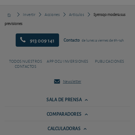
Invertir
Acciones
Artículos
Syensqo modera sus
previsiones
913 009 141
Contacto
de lunes a viernes de 9h-14h
TODOS NUESTROS
APP OCU INVERSIONES
PUBLICACIONES
CONTACTOS
Newsletter
SALA DE PRENSA
COMPARADORES
CALCULADORAS