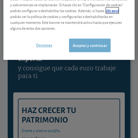
y solo entonces se implantarán. Si haces clic en "Configuración de cookies"
Ver detalladamente
podrás configurar o deshabilitar las cookies. Además, si haces
clic aquí
podrás ver la política de cookies y configurarlas o deshabilitarlas en
cualquier momento. Este banner se mantendrá activo hasta que ejecutes
alguna de estas dos opciones.
Contenido reservado a SOCIOS
Opciones
Aceptar y continuar
Gestiona tu dinero con visión
experta
y consigue que cada euro trabaje
para ti
HAZ CRECER TU
PATRIMONIO
Únete y ahorra un 35%