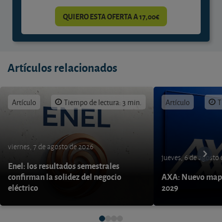
QUIERO ESTA OFERTA A 17,00€
Artículos relacionados
Artículo
Tiempo de lectura: 3 min.
Artículo
T
viernes, 7 de agosto de 2026
jueves, 6 de agosto
Enel: los resultados semestrales
confirman la solidez del negocio
AXA: Nuevo mapa
eléctrico
2029