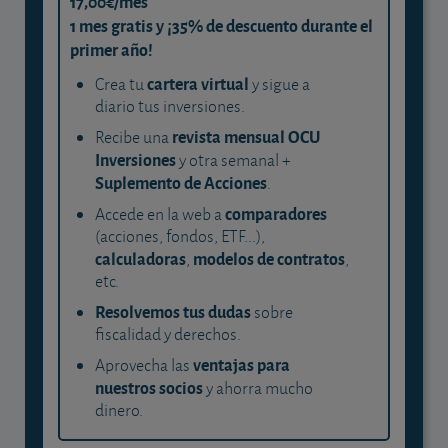
17,00€/mes
1 mes gratis y ¡35% de descuento durante el
primer año!
cartera virtual
Crea tu
y sigue a
diario tus inversiones.
revista mensual OCU
Recibe una
Inversiones
y otra semanal +
Suplemento de Acciones
.
comparadores
Accede en la web a
(acciones, fondos, ETF...),
calculadoras
modelos de contratos
,
,
etc.
Resolvemos tus dudas
sobre
fiscalidad y derechos.
ventajas para
Aprovecha las
nuestros socios
y ahorra mucho
dinero.