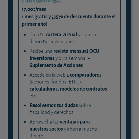
Únete y ahorra un 35%
17,00€/mes
1 mes gratis y ¡35% de descuento durante el
primer año!
cartera virtual
Crea tu
y sigue a
diario tus inversiones.
revista mensual OCU
Recibe una
Inversiones
y otra semanal +
Suplemento de Acciones
.
comparadores
Accede en la web a
(acciones, fondos, ETF...),
calculadoras
modelos de contratos
,
,
etc.
Resolvemos tus dudas
sobre
fiscalidad y derechos.
ventajas para
Aprovecha las
nuestros socios
y ahorra mucho
dinero.