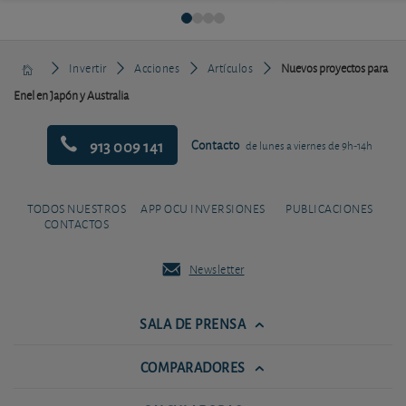
Invertir
Acciones
Artículos
Nuevos proyectos para
Enel en Japón y Australia
913 009 141
Contacto
de lunes a viernes de 9h-14h
TODOS NUESTROS
APP OCU INVERSIONES
PUBLICACIONES
CONTACTOS
Newsletter
SALA DE PRENSA
COMPARADORES