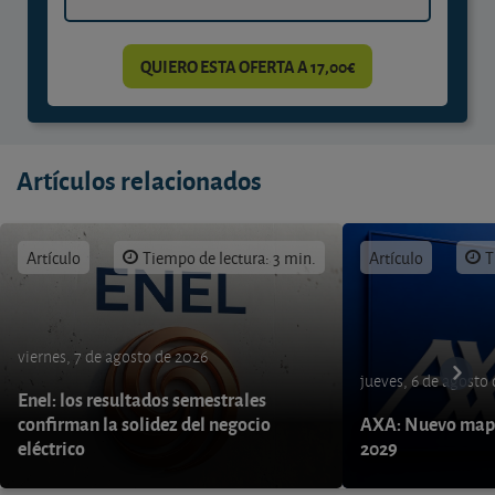
QUIERO ESTA OFERTA A 17,00€
Artículos relacionados
Artículo
Tiempo de lectura: 3 min.
Artículo
T
viernes, 7 de agosto de 2026
jueves, 6 de agosto
Enel: los resultados semestrales
confirman la solidez del negocio
AXA: Nuevo mapa
eléctrico
2029