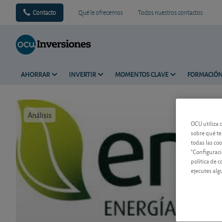
Contacto
Qué le ofrecemos
Todos nuestros contactos
AHORRAR
INVERTIR
MOMENTOS CLAVE
FORMACIÓ
Análisis
Tiempo de 
OCU utiliza 
sobre qué te
todas las co
"Configuraci
política de 
ejecutes alg