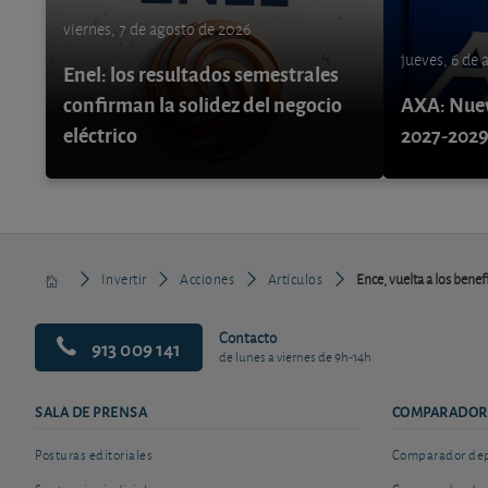
viernes, 7 de agosto de 2026
jueves, 6 de
Enel: los resultados semestrales
confirman la solidez del negocio
AXA: Nuev
eléctrico
2027-202
Invertir
Acciones
Artículos
Ence, vuelta a los benef
Contacto
913 009 141
de lunes a viernes de 9h-14h
SALA DE PRENSA
COMPARADOR
Posturas editoriales
Comparador depó