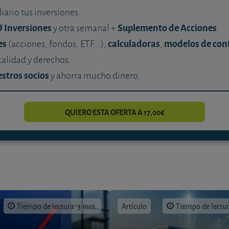
diario tus inversiones.
U Inversiones
Suplemento de Acciones
y otra semanal +
.
es
calculadoras
modelos de con
(acciones, fondos, ETF...),
,
calidad y derechos.
stros socios
y ahorra mucho dinero.
QUIERO ESTA OFERTA A 17,00€
Tiempo de lectura: 3 min.
Artículo
Tiempo de lectur