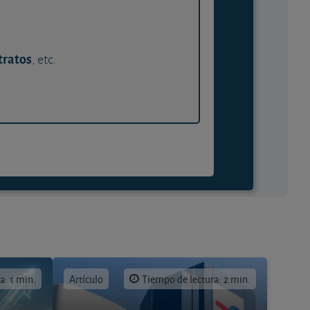
tratos
, etc.
a: 1 min.
Artículo
Tiempo de lectura: 2 min.