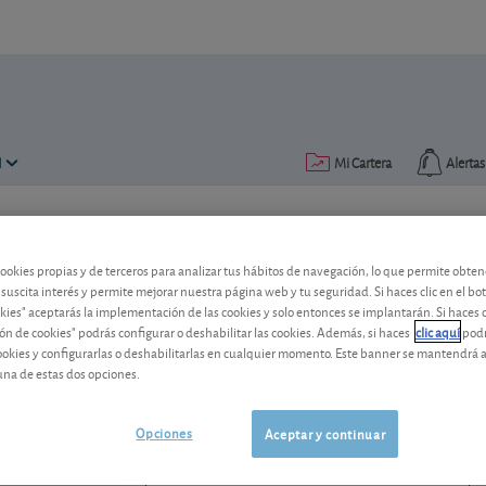
N
Mi Cartera
Alertas
Publicado el
05 abril 2024
lectura: 2 min.
cookies propias y de terceros para analizar tus hábitos de navegación, lo que permite obte
Ence, vuelta a los beneficios
 suscita interés y permite mejorar nuestra página web y tu seguridad. Si haces clic en el bo
okies" aceptarás la implementación de las cookies y solo entonces se implantarán. Si haces c
ón de cookies" podrás configurar o deshabilitar las cookies. Además, si haces
clic aquí
podr
Las perspectivas del fabricante español
cookies y configurarlas o deshabilitarlas en cualquier momento. Este banner se mantendrá 
volverán a la senda de los beneficios e
una de estas dos opciones.
Ence Energia y Celulosa
2,594 EUR
ES0130625512
Opciones
Aceptar y continuar
-0,03 EUR (-1,14 %)
07/08/2026 Madrid