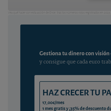
Vea qué hacer con esta acción de Ence, tras los números rojos registrados en 2023.
Gestiona tu dinero con visión
y consigue que cada euro trab
HAZ CRECER TU P
17,00€/mes
1 mes gratis y ¡35% de descuento d