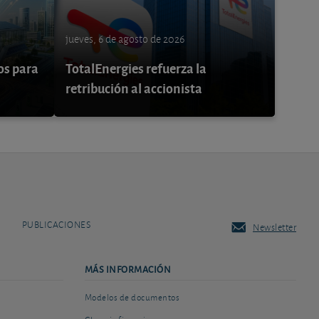
jueves, 6 de agosto de 2026
os para
TotalEnergies refuerza la
retribución al accionista
PUBLICACIONES
Newsletter
MÁS INFORMACIÓN
Modelos de documentos