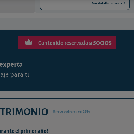
Ver detalladamente
Contenido reservado a SOCIOS
 experta
aje para ti
ATRIMONIO
Únete y ahorra un 35%
urante el primer año!