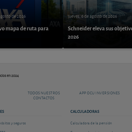
 agosto de 2026
jueves, 6 de agosto de 2026
o mapa de ruta para
Schneider eleva sus objetiv
9
2026
icios en 2024
TODOS NUESTROS
APP OCU INVERSIONES
CONTACTOS
ES
CALCULADORAS
sitos y seguros
Calculadora de la pensión