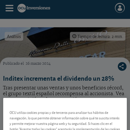
Análisis
Tiempo de lectura: 2 min.
Publicado el
26 marzo 2024
Qué hacer con esta acción de Inditex tras presentar unos magníficos resultados.
Inditex incrementa el dividendo un 28%
Tras presentar unas ventas y unos beneficios récord,
el grupo textil español recompensa al accionista. Vea
nuestra opinión sobre esta acción.
Inditex
58,66 EUR
OCU utiliza cookies propias y de terceros para analizar tus hábitos de
navegación, lo que permite obtener información sobre qué te suscita interés
ES0148396007
y permite mejorar nuestra página web y tu seguridad. Si haces clic en el
-0,14 EUR (-0,24 %)
07/08/2026 Madrid
botón "Aceptar todas las cookies" aceptarás la implementación de las cookies