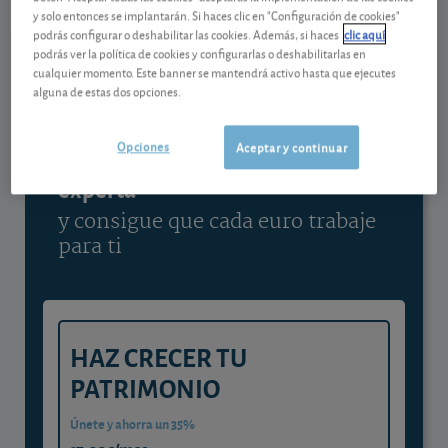
y solo entonces se implantarán. Si haces clic en "Configuración de cookies"
Ver detalladamente
podrás configurar o deshabilitar las cookies. Además, si haces
clic aquí
podrás ver la política de cookies y configurarlas o deshabilitarlas en
cualquier momento. Este banner se mantendrá activo hasta que ejecutes
alguna de estas dos opciones.
Contenido reservado a SOCIOS
Opciones
Aceptar y continuar
Gestiona tu dinero con visión
experta
y consigue que cada euro trabaje
para ti
HAZ CRECER TU
PATRIMONIO
Únete y ahorra un 35%