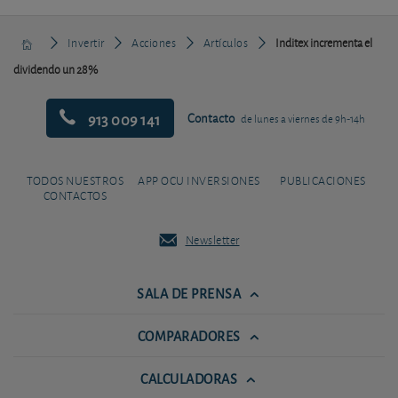
Invertir
Acciones
Artículos
Inditex incrementa el
dividendo un 28%
913 009 141
Contacto
de lunes a viernes de 9h-14h
TODOS NUESTROS
APP OCU INVERSIONES
PUBLICACIONES
CONTACTOS
Newsletter
SALA DE PRENSA
COMPARADORES
CALCULADORAS