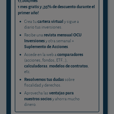
17,00€/mes
1 mes gratis y ¡35% de descuento durante el
primer año!
cartera virtual
Crea tu
y sigue a
diario tus inversiones.
revista mensual OCU
Recibe una
Inversiones
y otra semanal +
Suplemento de Acciones
.
comparadores
Accede en la web a
(acciones, fondos, ETF...),
calculadoras
modelos de contratos
,
,
etc.
Resolvemos tus dudas
sobre
fiscalidad y derechos.
ventajas para
Aprovecha las
nuestros socios
y ahorra mucho
dinero.