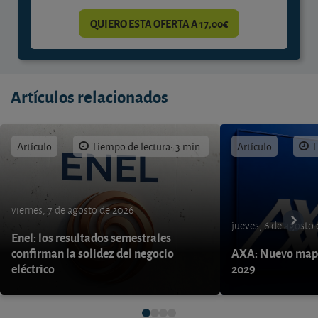
QUIERO ESTA OFERTA A 17,00€
Artículos relacionados
Artículo
Tiempo de lectura: 3 min.
Artículo
T
viernes, 7 de agosto de 2026
jueves, 6 de agosto
Enel: los resultados semestrales
confirman la solidez del negocio
AXA: Nuevo mapa
eléctrico
2029