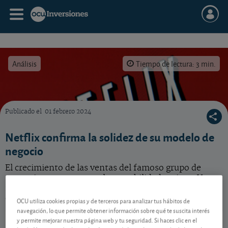
Análisis
Tiempo de lectura: 3 min.
Publicado el
01 febrero 2024
¿Hay que invertir en acciones del grupo Netflix, cuyo número de suscriptores ha aumen
Netflix confirma la solidez de su modelo de
negocio
El crecimiento de las ventas del famoso grupo de
streaming se recupera y la rentabilidad mejora. Vea
nuestro consejo para esta acción que puede seguir
exclusivamente online.
OCU utiliza cookies propias y de terceros para analizar tus hábitos de
navegación, lo que permite obtener información sobre qué te suscita interés
Netflix
74,20 USD
y permite mejorar nuestra página web y tu seguridad. Si haces clic en el