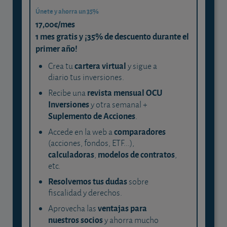
Únete y ahorra un 35%
17,00€/mes
1 mes gratis y ¡35% de descuento durante el
primer año!
cartera virtual
Crea tu
y sigue a
diario tus inversiones.
revista mensual OCU
Recibe una
Inversiones
y otra semanal +
Suplemento de Acciones
.
comparadores
Accede en la web a
(acciones, fondos, ETF...),
calculadoras
modelos de contratos
,
,
etc.
Resolvemos tus dudas
sobre
fiscalidad y derechos.
ventajas para
Aprovecha las
nuestros socios
y ahorra mucho