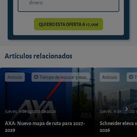
dinero.
QUIERO ESTA OFERTA A 17,00€
Artículos relacionados
Artículo
Tiempo de lectura: 3 min.
Artículo
T
jueves, 6 de agosto de 2026
jueves, 6 de agosto
AXA: Nuevo mapa de ruta para 2027-
Schneider eleva s
2029
2026