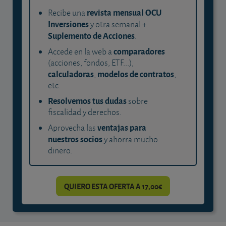
revista mensual OCU
Recibe una
Inversiones
y otra semanal +
Suplemento de Acciones
.
comparadores
Accede en la web a
(acciones, fondos, ETF...),
calculadoras
modelos de contratos
,
,
etc.
Resolvemos tus dudas
sobre
fiscalidad y derechos.
ventajas para
Aprovecha las
nuestros socios
y ahorra mucho
dinero.
QUIERO ESTA OFERTA A 17,00€