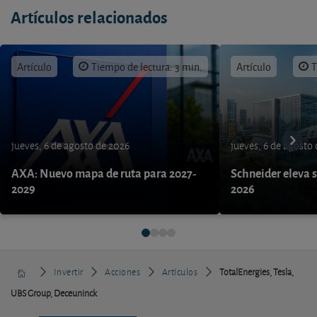
Artículos relacionados
Artículo
Tiempo de lectura: 3 min.
Artículo
T
jueves, 6 de agosto de 2026
jueves, 6 de agosto
AXA: Nuevo mapa de ruta para 2027-
Schneider eleva s
2029
2026
Invertir
Acciones
Artículos
TotalEnergies, Tesla,
UBS Group, Deceuninck