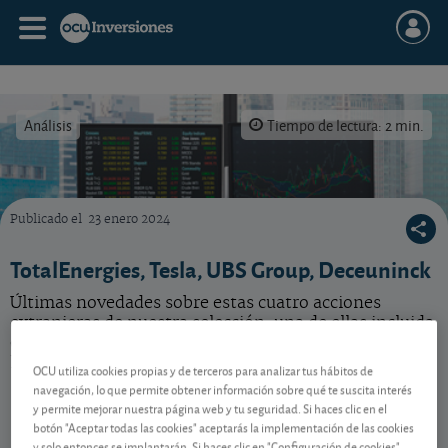
Análisis
Tiempo de lectura: 2 min.
Publicado el
23 enero 2024
Últimas noticias para invertir bien en bolsa sobre estas acciones: TotalEnergies, Tesla,
TotalEnergies, Tesla, UBS Group, Deceuninck
Últimas novedades sobre estas cuatro acciones
extranjeras de nuestra selección, una de ellas incluida
en la cartera modelo del Experto en acciones. Vea qué
hacer con cada una de ellas.
OCU utiliza cookies propias y de terceros para analizar tus hábitos de
navegación, lo que permite obtener información sobre qué te suscita interés
y permite mejorar nuestra página web y tu seguridad. Si haces clic en el
botón "Aceptar todas las cookies" aceptarás la implementación de las cookies
Contenido reservado a SOCIOS
y solo entonces se implantarán. Si haces clic en "Configuración de cookies"