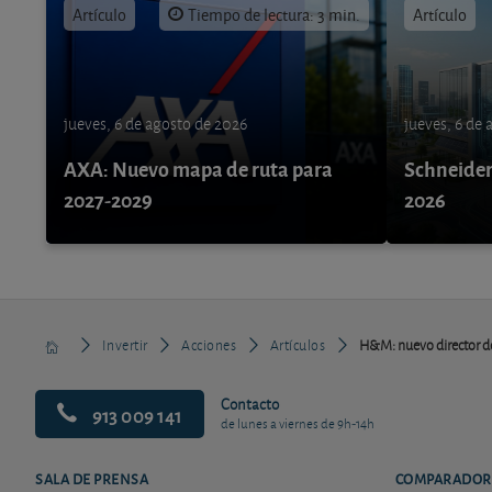
Artículo
Tiempo de lectura: 3 min.
Artículo
jueves, 6 de agosto de 2026
jueves, 6 de
AXA: Nuevo mapa de ruta para
Schneider 
2027-2029
2026
Invertir
Acciones
Artículos
H&M: nuevo director d
Contacto
913 009 141
de lunes a viernes de 9h-14h
SALA DE PRENSA
COMPARADOR