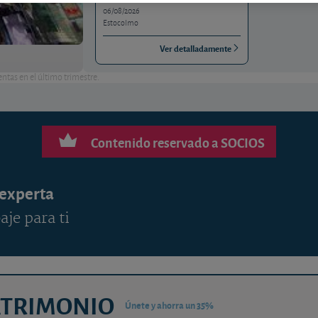
06/08/2026
Estocolmo
Ver detalladamente
ntas en el último trimestre.
Contenido reservado a SOCIOS
 experta
aje para ti
ATRIMONIO
Únete y ahorra un 35%