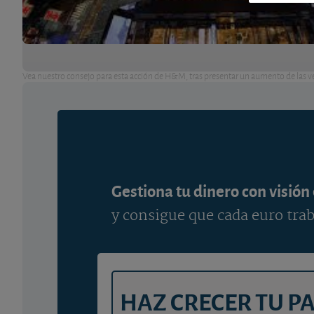
Vea nuestro consejo para esta acción de H&M, tras presentar un aumento de las ve
Gestiona tu dinero con visión
y consigue que cada euro trab
HAZ CRECER TU P