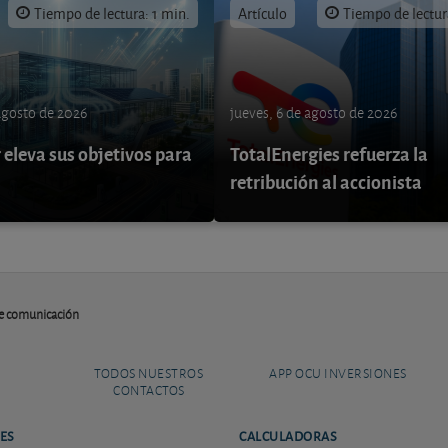
Tiempo de lectura: 1 min.
Artículo
Tiempo de lectur
 agosto de 2026
jueves, 6 de agosto de 2026
eleva sus objetivos para
TotalEnergies refuerza la
retribución al accionista
e comunicación
TODOS NUESTROS
APP OCU INVERSIONES
CONTACTOS
ES
CALCULADORAS