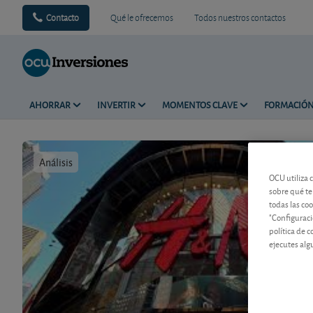
Contacto
Qué le ofrecemos
Todos nuestros contactos
AHORRAR
INVERTIR
MOMENTOS CLAVE
FORMACIÓ
Análisis
Tiempo de 
OCU utiliza 
sobre qué te
todas las co
"Configuraci
política de 
ejecutes alg