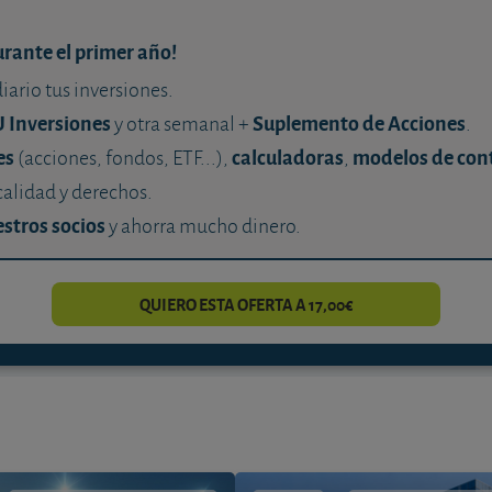
urante el primer año!
diario tus inversiones.
U Inversiones
Suplemento de Acciones
y otra semanal +
.
es
calculadoras
modelos de con
(acciones, fondos, ETF...),
,
calidad y derechos.
stros socios
y ahorra mucho dinero.
QUIERO ESTA OFERTA A 17,00€