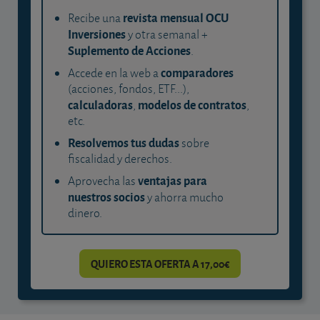
revista mensual OCU
Recibe una
Inversiones
y otra semanal +
Suplemento de Acciones
.
comparadores
Accede en la web a
(acciones, fondos, ETF...),
calculadoras
modelos de contratos
,
,
etc.
Resolvemos tus dudas
sobre
fiscalidad y derechos.
ventajas para
Aprovecha las
nuestros socios
y ahorra mucho
dinero.
QUIERO ESTA OFERTA A 17,00€