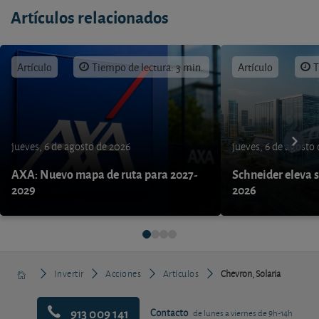
Artículos relacionados
Artículo
Tiempo de lectura: 3 min.
Artículo
T
jueves, 6 de agosto de 2026
jueves, 6 de agosto
AXA: Nuevo mapa de ruta para 2027-
Schneider eleva s
2029
2026
Invertir
Acciones
Artículos
Chevron, Solaria
913 009 141
Contacto
de lunes a viernes de 9h-14h