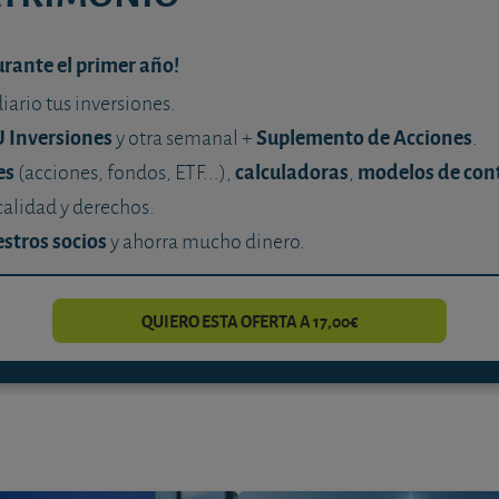
urante el primer año!
diario tus inversiones.
U Inversiones
Suplemento de Acciones
y otra semanal +
.
es
calculadoras
modelos de con
(acciones, fondos, ETF...),
,
calidad y derechos.
stros socios
y ahorra mucho dinero.
QUIERO ESTA OFERTA A 17,00€