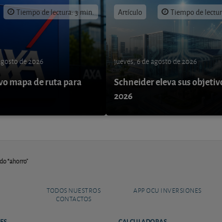
Tiempo de lectura: 3 min.
Artículo
Tiempo de lectur
 agosto de 2026
jueves, 6 de agosto de 2026
o mapa de ruta para
Schneider eleva sus objetiv
9
2026
do “ahorro"
TODOS NUESTROS
APP OCU INVERSIONES
CONTACTOS
ES
CALCULADORAS