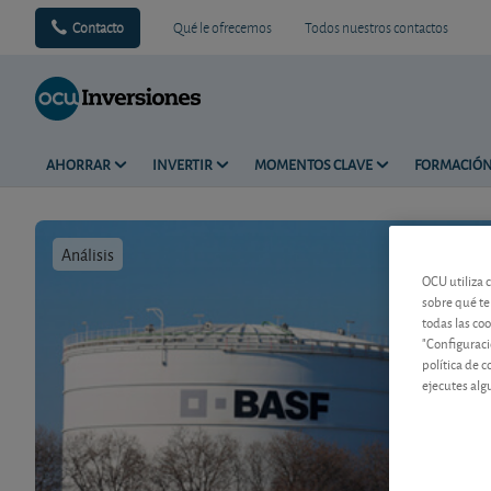
Contacto
Qué le ofrecemos
Todos nuestros contactos
AHORRAR
INVERTIR
MOMENTOS CLAVE
FORMACIÓ
Análisis
Tiempo de 
OCU utiliza 
sobre qué te
todas las co
"Configuraci
política de 
ejecutes alg