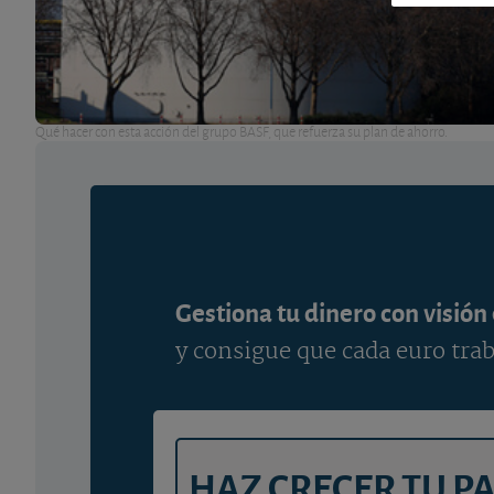
Qué hacer con esta acción del grupo BASF, que refuerza su plan de ahorro.
Gestiona tu dinero con visión
y consigue que cada euro trab
HAZ CRECER TU P