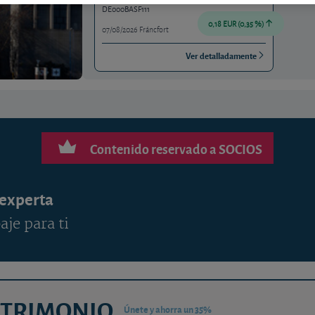
DE000BASF111
0,18 EUR (0,35 %)
07/08/2026 Fráncfort
Ver detalladamente
Contenido reservado a SOCIOS
 experta
aje para ti
ATRIMONIO
Únete y ahorra un 35%