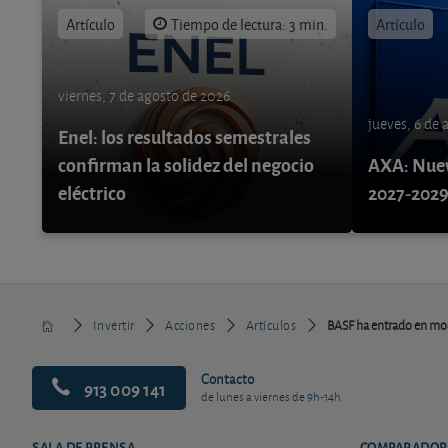
Artículo
Tiempo de lectura: 3 min.
Artículo
viernes, 7 de agosto de 2026
jueves, 6 de
Enel: los resultados semestrales
confirman la solidez del negocio
AXA: Nuev
eléctrico
2027-202
Invertir
Acciones
Artículos
BASF ha entrado en mo
Contacto
913 009 141
de lunes a viernes de 9h-14h
SALA DE PRENSA
COMPARADOR