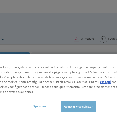
N
Mi Cartera
Alertas
Publicado el
23 enero 2024
lectura: 2 min.
cookies propias y de terceros para analizar tus hábitos de navegación, lo que permite obte
 suscita interés y permite mejorar nuestra página web y tu seguridad. Si haces clic en el bo
okies" aceptarás la implementación de las cookies y solo entonces se implantarán. Si haces c
BASF ha entrado en modo “a
ón de cookies" podrás configurar o deshabilitar las cookies. Además, si haces
clic aquí
podr
cookies y configurarlas o deshabilitarlas en cualquier momento. Este banner se mantendrá 
El grupo químico alemán sufre los efecto
una de estas dos opciones.
baratos. Vea nuestro consejo para esta 
Opciones
Aceptar y continuar
BASF
51,50 EUR