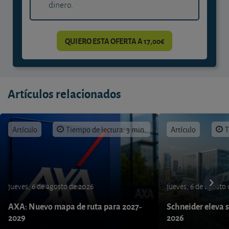
dinero.
QUIERO ESTA OFERTA A 17,00€
Artículos relacionados
Artículo
Tiempo de lectura: 3 min.
Artículo
T
jueves, 6 de agosto de 2026
jueves, 6 de agosto
AXA: Nuevo mapa de ruta para 2027-
Schneider eleva s
2029
2026