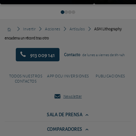
Invertir
Acciones
Artículos
ASM Lithography
encadena un récord tras otro
913 009 141
Contacto
de lunes a viernes de 9h-14h
TODOS NUESTROS
APP OCU INVERSIONES
PUBLICACIONES
CONTACTOS
Newsletter
SALA DE PRENSA
COMPARADORES