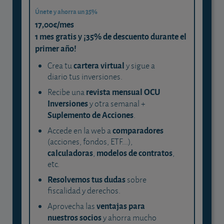
Únete y ahorra un 35%
17,00€/mes
1 mes gratis y ¡35% de descuento durante el
primer año!
cartera virtual
Crea tu
y sigue a
diario tus inversiones.
revista mensual OCU
Recibe una
Inversiones
y otra semanal +
Suplemento de Acciones
.
comparadores
Accede en la web a
(acciones, fondos, ETF...),
calculadoras
modelos de contratos
,
,
etc.
Resolvemos tus dudas
sobre
fiscalidad y derechos.
ventajas para
Aprovecha las
nuestros socios
y ahorra mucho