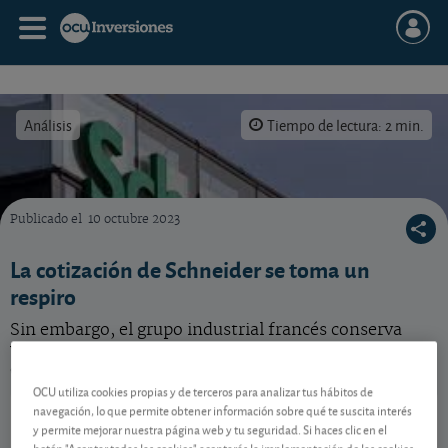
Análisis
Tiempo de lectura: 2 min.
Publicado el
10 octubre 2023
¿Qué hacer con esta acción del grupo Schneider, que atraviesa por malos momentos en e
La cotización de Schneider se toma un
respiro
Sin embargo, el grupo industrial francés conserva
valiosos ases en la manga. Vea nuestro consejo para
esta acción.
OCU utiliza cookies propias y de terceros para analizar tus hábitos de
Schneider
300,60 EUR
navegación, lo que permite obtener información sobre qué te suscita interés
y permite mejorar nuestra página web y tu seguridad. Si haces clic en el
FR0000121972