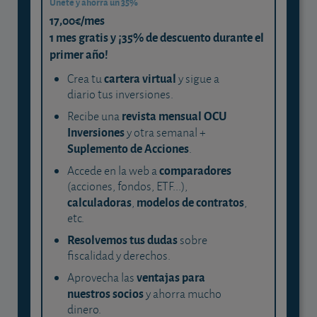
Únete y ahorra un 35%
17,00€/mes
1 mes gratis y ¡35% de descuento durante el
primer año!
cartera virtual
Crea tu
y sigue a
diario tus inversiones.
revista mensual OCU
Recibe una
Inversiones
y otra semanal +
Suplemento de Acciones
.
comparadores
Accede en la web a
(acciones, fondos, ETF...),
calculadoras
modelos de contratos
,
,
etc.
Resolvemos tus dudas
sobre
fiscalidad y derechos.
ventajas para
Aprovecha las
nuestros socios
y ahorra mucho
dinero.