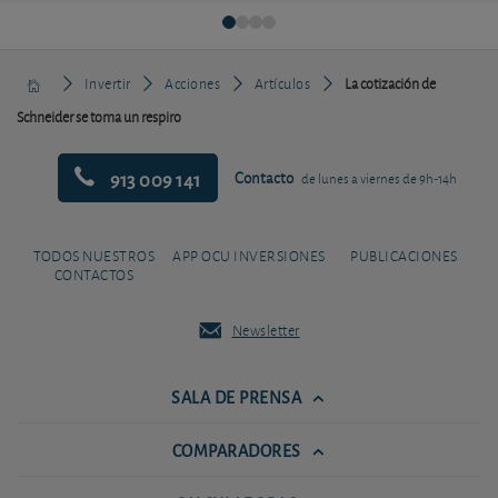
Invertir
Acciones
Artículos
La cotización de
Schneider se toma un respiro
913 009 141
Contacto
de lunes a viernes de 9h-14h
TODOS NUESTROS
APP OCU INVERSIONES
PUBLICACIONES
CONTACTOS
Newsletter
SALA DE PRENSA
COMPARADORES