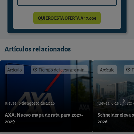
QUIERO ESTA OFERTA A 17,00€
Artículos relacionados
Artículo
Tiempo de lectura: 3 min.
Artículo
T
jueves, 6 de agosto de 2026
jueves, 6 de agosto
AXA: Nuevo mapa de ruta para 2027-
Schneider eleva s
2029
2026