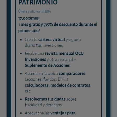
PATRIMONIO
Únete y ahorra un 35%
17,00€/mes
1 mes gratis y ¡35% de descuento durante el
primer año!
cartera virtual
Crea tu
y sigue a
diario tus inversiones.
revista mensual OCU
Recibe una
Inversiones
y otra semanal +
Suplemento de Acciones
.
comparadores
Accede en la web a
(acciones, fondos, ETF...),
calculadoras
modelos de contratos
,
,
etc.
Resolvemos tus dudas
sobre
fiscalidad y derechos.
ventajas para
Aprovecha las