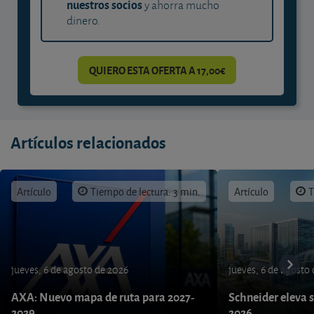
nuestros socios
y ahorra mucho
dinero.
QUIERO ESTA OFERTA A 17,00€
Artículos relacionados
Artículo
Tiempo de lectura: 3 min.
Artículo
T
jueves, 6 de agosto de 2026
jueves, 6 de agosto
AXA: Nuevo mapa de ruta para 2027-
Schneider eleva s
2029
2026