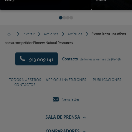
Invertir
Acciones
Artículos
Exxon lanza una oferta
por su competidor Pioneer Natural Resources
913 009 141
Contacto
de lunes a viernes de 9h-14h
TODOS NUESTROS
APP OCU INVERSIONES
PUBLICACIONES
CONTACTOS
Newsletter
SALA DE PRENSA
COMPARADORES