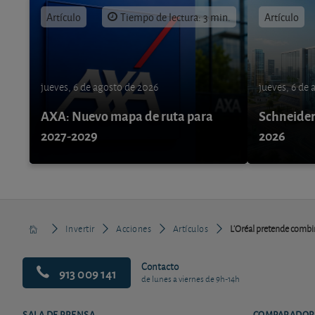
Artículo
Tiempo de lectura: 3 min.
Artículo
jueves, 6 de agosto de 2026
jueves, 6 de
AXA: Nuevo mapa de ruta para
Schneider 
2027-2029
2026
Invertir
Acciones
Artículos
L'Oréal pretende combin
Contacto
913 009 141
de lunes a viernes de 9h-14h
SALA DE PRENSA
COMPARADOR