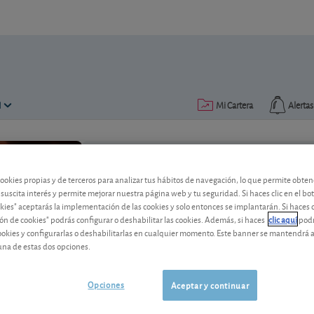
N
Mi Cartera
Alertas
Publicado el
27 septiembre 2023
lectura: 2 min.
cookies propias y de terceros para analizar tus hábitos de navegación, lo que permite obte
 suscita interés y permite mejorar nuestra página web y tu seguridad. Si haces clic en el bo
L'Oréal pretende combinar b
okies" aceptarás la implementación de las cookies y solo entonces se implantarán. Si haces c
ón de cookies" podrás configurar o deshabilitar las cookies. Además, si haces
clic aquí
podr
Para muchos inversores, L'Oréal evoca 
cookies y configurarlas o deshabilitarlas en cualquier momento. Este banner se mantendrá 
una de estas dos opciones.
lujo. Pero el grupo también apuesta en
interesante? Vea nuestro consejo para e
Opciones
Aceptar y continuar
L'Oréal
392,10 EUR