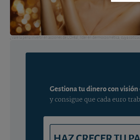
¿Vale la pena invertir en acciones de L'Oréal, líder en dermocosmética, cuya cotiza
Gestiona tu dinero con visión
y consigue que cada euro trab
HAZ CRECER TU P