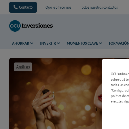
Contacto
Qué le ofrecemos
Todos nuestros contactos
AHORRAR
INVERTIR
MOMENTOS CLAVE
FORMACIÓ
Análisis
Tiempo de 
OCU utiliza 
sobre qué te
todas las co
"Configuraci
política de 
ejecutes alg