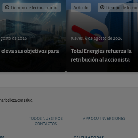
Tiempo de lectura: 1 min.
Artículo
Tiempo de lectur
 agosto de 2026
jueves, 6 de agosto de 2026
eleva sus objetivos para
TotalEnergies refuerza la
retribución al accionista
ar belleza con salud
TODOS NUESTROS
APP OCU INVERSIONES
CONTACTOS
ES
CALCULADORAS