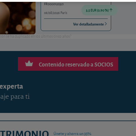
FR0000120321
3,5 EUR (0,90 %)
06/08/2026 París
Ver detalladamente
ción se ha duplicado en los últimos cinco años?
Contenido reservado a SOCIOS
 experta
aje para ti
ATRIMONIO
Únete y ahorra un 35%