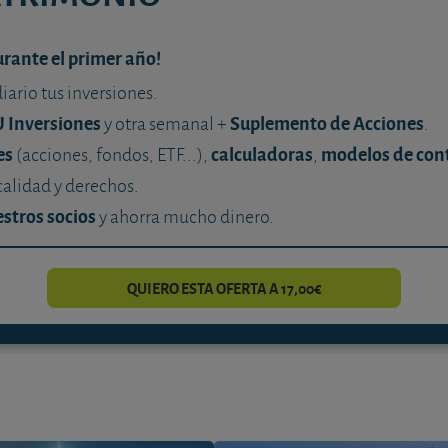
urante el primer año!
diario tus inversiones.
U Inversiones
Suplemento de Acciones
y otra semanal +
.
es
calculadoras
modelos de con
(acciones, fondos, ETF...),
,
calidad y derechos.
stros socios
y ahorra mucho dinero.
QUIERO ESTA OFERTA A 17,00€